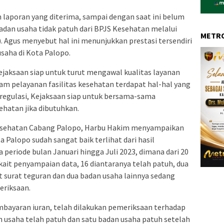
aporan yang diterima, sampai dengan saat ini belum
dan usaha tidak patuh dari BPJS Kesehatan melalui
METRO
. Agus menyebut hal ini menunjukkan prestasi tersendiri
aha di Kota Palopo.
jaksaan siap untuk turut mengawal kualitas layanan
lam pelayanan fasilitas kesehatan terdapat hal-hal yang
 regulasi, Kejaksaan siap untuk bersama-sama
hatan jika dibutuhkan.
esehatan Cabang Palopo, Harbu Hakim menyampaikan
Palopo sudah sangat baik terlihat dari hasil
eriode bulan Januari hingga Juli 2023, dimana dari 20
kait penyampaian data, 16 diantaranya telah patuh, dua
 surat teguran dan dua badan usaha lainnya sedang
eriksaan.
mbayaran iuran, telah dilakukan pemeriksaan terhadap
n usaha telah patuh dan satu badan usaha patuh setelah