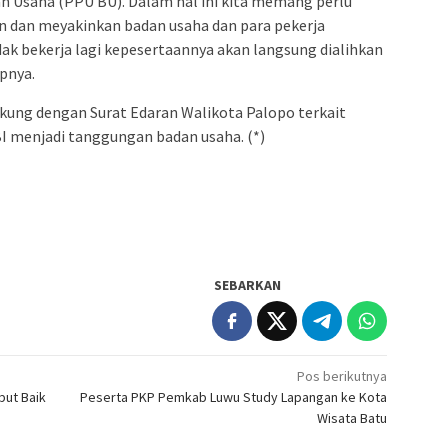
n Usaha (PPU BU). Dalam hal ini kita memang perlu
dan meyakinkan badan usaha dan para pekerja
dak bekerja lagi kepesertaannya akan langsung dialihkan
pnya.
kung dengan Surat Edaran Walikota Palopo terkait
BI menjadi tanggungan badan usaha. (*)
SEBARKAN
Pos berikutnya
but Baik
Peserta PKP Pemkab Luwu Study Lapangan ke Kota
Wisata Batu