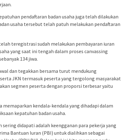
jaan.
patuhan pendaftaran badan usaha juga telah dilakukan
adan usaha tersebut telah patuh melakukan pendaftaran
g telah teregistrasi sudah melakukan pembayaran iuran
saha yang saat ini tengah dalam proses canvassing
sebanyak 134 jiwa.
kawal dan tegakkan bersama turut mendukung
serta JKN termasuk peserta yang tergolong masyarakat
kan segmen peserta dengan proporsi terbesar yaitu
ga memaparkan kendala-kendala yang dihadapi dalam
ksaan kepatuhan badan usaha.
h sering didapati adalah keengganan para pekerja yang
rima Bantuan Iuran (PBI) untuk dialihkan sebagai