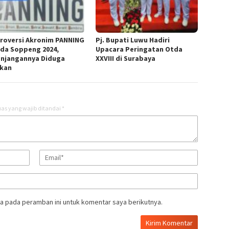
roversi Akronim PANNING
Pj. Bupati Luwu Hadiri
ada Soppeng 2024,
Upacara Peringatan Otda
njangannya Diduga
XXVIII di Surabaya
akan
as yang wajib ditandai
*
a pada peramban ini untuk komentar saya berikutnya.