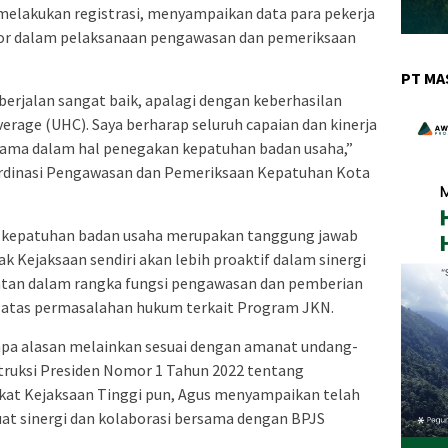
melakukan registrasi, menyampaikan data para pekerja
tor dalam pelaksanaan pengawasan dan pemeriksaan
PT MA
erjalan sangat baik, apalagi dengan keberhasilan
erage (UHC). Saya berharap seluruh capaian dan kinerja
rutama dalam hal penegakan kepatuhan badan usaha,”
rdinasi Pengawasan dan Pemeriksaan Kepatuhan Kota
kepatuhan badan usaha merupakan tanggung jawab
k Kejaksaan sendiri akan lebih proaktif dalam sinergi
atan dalam rangka fungsi pengawasan dan pemberian
atas permasalahan hukum terkait Program JKN.
npa alasan melainkan sesuai dengan amanat undang-
struksi Presiden Nomor 1 Tahun 2022 tentang
gkat Kejaksaan Tinggi pun, Agus menyampaikan telah
t sinergi dan kolaborasi bersama dengan BPJS