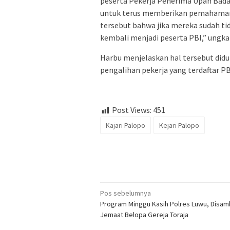
peserta Pekerja Penerima Upah Bada
untuk terus memberikan pemahaman 
tersebut bahwa jika mereka sudah ti
kembali menjadi peserta PBI,” ungka
Harbu menjelaskan hal tersebut didu
pengalihan pekerja yang terdaftar P
Post Views:
451
Kajari Palopo
Kejari Palopo
Navigasi
Pos sebelumnya
Program Minggu Kasih Polres Luwu, Disam
pos
Jemaat Belopa Gereja Toraja