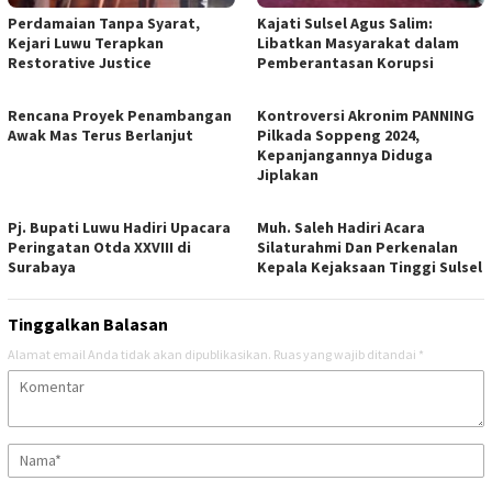
Perdamaian Tanpa Syarat,
Kajati Sulsel Agus Salim:
Kejari Luwu Terapkan
Libatkan Masyarakat dalam
Restorative Justice
Pemberantasan Korupsi
Rencana Proyek Penambangan
Kontroversi Akronim PANNING
Awak Mas Terus Berlanjut
Pilkada Soppeng 2024,
Kepanjangannya Diduga
Jiplakan
Pj. Bupati Luwu Hadiri Upacara
Muh. Saleh Hadiri Acara
Peringatan Otda XXVIII di
Silaturahmi Dan Perkenalan
Surabaya
Kepala Kejaksaan Tinggi Sulsel
Tinggalkan Balasan
Alamat email Anda tidak akan dipublikasikan.
Ruas yang wajib ditandai
*