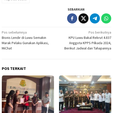
SEBARKAN
Navigasi
Pos sebelumnya
Pos berikutnya
Bisnis Lendir di Luwu Semakin
KPU Luwu Bakal Rekrut 4.837
pos
Marak Pelaku Gunakan Aplikasi,
Anggota KPPS Pilkada 2024,
MiChat
Berikut Jadwal dan Tahapannya
POS TERKAIT