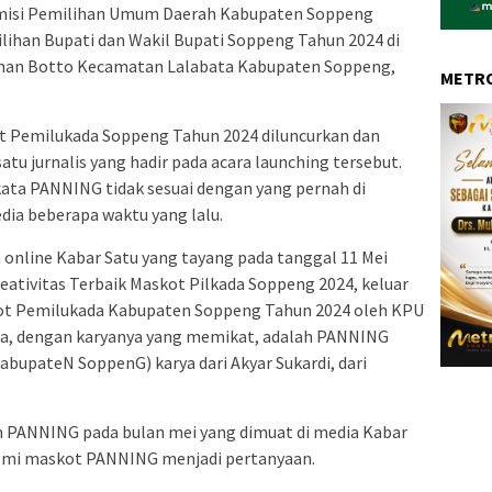
isi Pemilihan Umum Daerah Kabupaten Soppeng
ihan Bupati dan Wakil Bupati Soppeng Tahun 2024 di
rahan Botto Kecamatan Lalabata Kabupaten Soppeng,
METRO
t Pemilukada Soppeng Tahun 2024 diluncurkan dan
satu jurnalis yang hadir pada acara launching tersebut.
kata PANNING tidak sesuai dengan yang pernah di
ia beberapa waktu yang lalu.
 online Kabar Satu yang tayang pada tanggal 11 Mei
eativitas Terbaik Maskot Pilkada Soppeng 2024, keluar
t Pemilukada Kabupaten Soppeng Tahun 2024 oleh KPU
a, dengan karyanya yang memikat, adalah PANNING
bupateN SoppenG) karya dari Akyar Sukardi, dari
 PANNING pada bulan mei yang dimuat di media Kabar
esmi maskot PANNING menjadi pertanyaan.