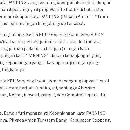
 kata PANNING yang sekarang dipergunakan mirip dengan
ah dipostingnya digrup WA Info Publik di bulan Mei
yembara dengan kata PANNING (Pilkada Aman teNtram
adi perbincangan hangat digrup tersebut.
ff menghubungi Ketua KPU Soppeng Irwan Usman, SKM
Wita. Dalam percakapan tersebut Jafar Jeff merasa
yang pernah pada masa lampau ) dengan kata
njangan kata *PANNING* , bukan kepanjangan yang
ia, kepanjangan yang sekarang mirip dengan yang
a, Ungkapnya.
etua KPU Soppeng Irwan Usman mengungkapkan ” hasil
i secara harfiah Panning ini, sehingga Akronim
 Netral, ìnovatìf, naratif, dan Gembira) seperti itu
ta, Dewan Yuri mengganti Kepanjangan kata PANNING
nya, Pilkada Aman Tentram Damai Kabupaten Soppeng,