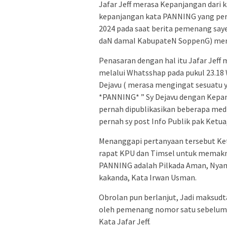
Jafar Jeff merasa Kepanjangan dari
kepanjangan kata PANNING yang pern
2024 pada saat berita pemenang sa
daN damaI KabupateN SoppenG) menj
Penasaran dengan hal itu Jafar Je
melalui Whatsshap pada pukul 23.18 
Dejavu ( merasa mengingat sesuatu 
*PANNING* ” Sy Dejavu dengan Kepa
pernah dipublikasikan beberapa med
pernah sy post Info Publik pak Ketu
Menanggapi pertanyaan tersebut K
rapat KPU dan Timsel untuk memakna
PANNING adalah Pilkada Aman, Nyaman,
kakanda, Kata Irwan Usman.
Obrolan pun berlanjut, Jadi maksud
oleh pemenang nomor satu sebelum
Kata Jafar Jeff.