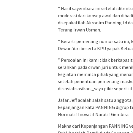
” Hasil sayembara ini setelah dite
moderasi dari konsep awal dan dihad
disepakatilah Akronim Panning td da
Terang Irwan Usman.
” Berarti pemenang nomor satu ini,
Dewan Yuri beserta KPU ya pak Ketua,”
” Persoalan ini kami tidak berkapasi
serahkan pada drwan juri untuk meni
kegiatan meminta pihak yang menan
setelah penentuan pemenang maskot
di sosialisasikan,,,saya pikir sepert
Jafar Jeff adalah salah satu anggo
kepanjangan kata PANNING digrup 
Normatif Inovatif Naratif Gembira.
Makna dari Kepanjangan PANNING vers
Publik adalah Pemilukada Soppeng 