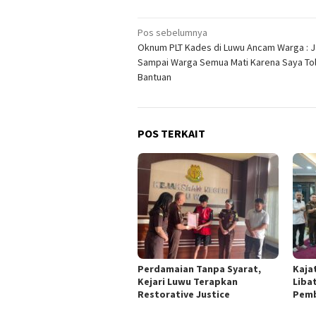
Navigasi
Pos sebelumnya
Oknum PLT Kades di Luwu Ancam Warga : 
pos
Sampai Warga Semua Mati Karena Saya To
Bantuan
POS TERKAIT
Perdamaian Tanpa Syarat,
Kajat
Kejari Luwu Terapkan
Liba
Restorative Justice
Pemb