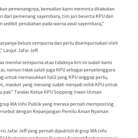
ntukan pemenangnya, kemudian kami meminta dilakukan
iri dari pemenang sayembara, tim juri beserta KPU dan
n sedikit perubahan pada warna awal sayembara,”
 karyanya belum sempurna dan perlu disempurnakan oleh
 Lanjut Jafar Jeff.
tas menilai sempurna atau tidaknya krn ini sudah kami
lai, namun tidak salah juga KPU sebagai penyelenggara
g untuk memasukkan hal2 yang KPU anggap perlu,
, maskot yang menang sudah menjadi milik KPU untuk
i itu pak.” Tandas Ketua KPU Soppeng Irwan Usman.
ta grup WA Info Publik yang merasa pernah memposting
tersebut dengan Kepanjangan Pemilu Aman Nyaman
i Jafar Jeff yang pernah dipublish di grup WA Info
2024 berlangsung Aman Nyaman Normatif artinya sesuai