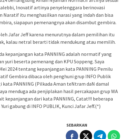
alebbi, Inovatif artinya penyelenggara berinovasi
 Naratif itu menghasilkan narasi yang indah dan bisa
gembira, siapapun pemenangnya akan disambut gembira.
 oleh Jafar Jeff karena menurutnya dalam pemilihan itu
ak, kalau netral berarti tidak mendukung atau memilih.
pada kepanjangan kata PANNING adalah normatif yang
wan yuri beserta pemenang dan KPU Soppeng. Saya
 Mei 2024 tentang kepanjangan kata PANNING Pemilu
tif Gembira dibaca oleh penghuni grup INFO Publik
ogi kata PANNING (Pilkada Aman teNtram daN damaI
saya menduga ada penjiplakan hasil percakapan grup WA
ait kepanjangan dari kata PANNING, Catat!!! beberapa
ri gabung di INFO PUBLIK, Kunci Jafar Jeff.(*)
SEBARKAN