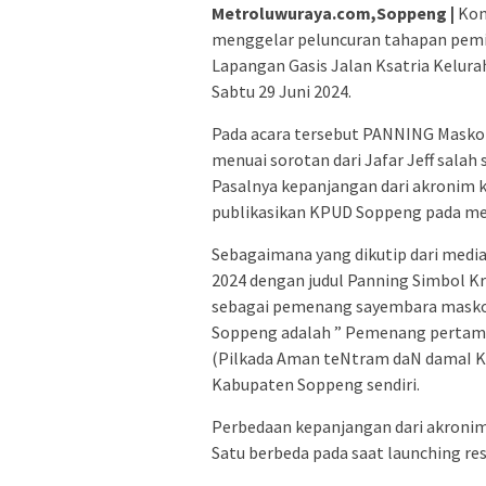
Metroluwuraya.com,Soppeng |
Kom
menggelar peluncuran tahapan pemil
Lapangan Gasis Jalan Ksatria Kelu
Sabtu 29 Juni 2024.
Pada acara tersebut PANNING Masko
menuai sorotan dari Jafar Jeff salah 
Pasalnya kepanjangan dari akronim 
publikasikan KPUD Soppeng pada med
Sebagaimana yang dikutip dari media
2024 dengan judul Panning Simbol Kr
sebagai pemenang sayembara masko
Soppeng adalah ” Pemenang pertam
(Pilkada Aman teNtram daN damaI Ka
Kabupaten Soppeng sendiri.
Perbedaan kepanjangan dari akronim
Satu berbeda pada saat launching r