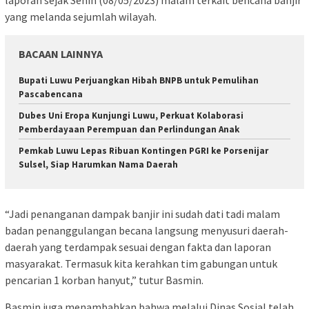
laporan sejak Senin (08/05/2023) malam terkait bencana banjir
yang melanda sejumlah wilayah.
BACAAN LAINNYA
Bupati Luwu Perjuangkan Hibah BNPB untuk Pemulihan
Pascabencana
Dubes Uni Eropa Kunjungi Luwu, Perkuat Kolaborasi
Pemberdayaan Perempuan dan Perlindungan Anak
Pemkab Luwu Lepas Ribuan Kontingen PGRI ke Porsenijar
Sulsel, Siap Harumkan Nama Daerah
“Jadi penanganan dampak banjir ini sudah dati tadi malam
badan penanggulangan becana langsung menyusuri daerah-
daerah yang terdampak sesuai dengan fakta dan laporan
masyarakat. Termasuk kita kerahkan tim gabungan untuk
pencarian 1 korban hanyut,” tutur Basmin.
Basmin juga menambahkan bahwa melalui Dinas Sosial telah