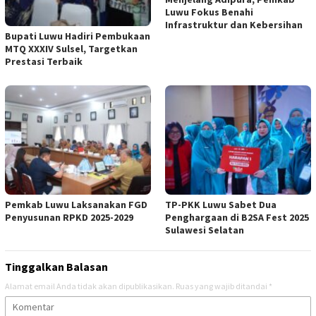
Luwu Fokus Benahi
Infrastruktur dan Kebersihan
Bupati Luwu Hadiri Pembukaan
MTQ XXXIV Sulsel, Targetkan
Prestasi Terbaik
Pemkab Luwu Laksanakan FGD
TP-PKK Luwu Sabet Dua
Penyusunan RPKD 2025-2029
Penghargaan di B2SA Fest 2025
Sulawesi Selatan
Tinggalkan Balasan
Alamat email Anda tidak akan dipublikasikan.
Ruas yang wajib ditandai
*