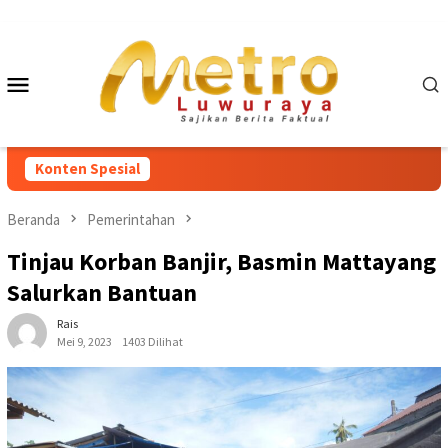
Loncat
ke
konten
Menu
Mobile
Konten Spesial
Beranda
Pemerintahan
Tinjau Korban Banjir, Basmin Mattayang
Salurkan Bantuan
Rais
Mei 9, 2023
1403 Dilihat