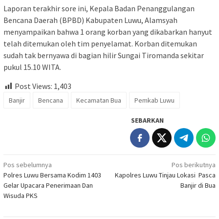
Laporan terakhir sore ini, Kepala Badan Penanggulangan
Bencana Daerah (BPBD) Kabupaten Luwu, Alamsyah
menyampaikan bahwa 1 orang korban yang dikabarkan hanyut
telah ditemukan oleh tim penyelamat. Korban ditemukan
sudah tak bernyawa di bagian hilir Sungai Tiromanda sekitar
pukul 15.10 WITA.
Post Views:
1,403
Banjir
Bencana
Kecamatan Bua
Pemkab Luwu
SEBARKAN
Navigasi
Pos sebelumnya
Pos berikutnya
Polres Luwu Bersama Kodim 1403
Kapolres Luwu Tinjau Lokasi Pasca
pos
Gelar Upacara Penerimaan Dan
Banjir di Bua
Wisuda PKS