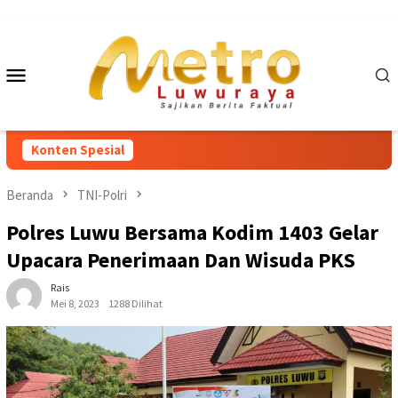
Loncat
ke
konten
Menu
Mobile
Konten Spesial
Beranda
TNI-Polri
Polres Luwu Bersama Kodim 1403 Gelar
Upacara Penerimaan Dan Wisuda PKS
Rais
Mei 8, 2023
1288 Dilihat