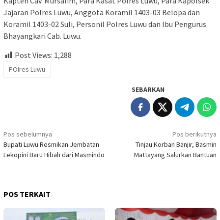
Kapten Cav. Mursalim, Para Kasat Polres Luwu, Para Kapolsek
Jajaran Polres Luwu, Anggota Koramil 1403-03 Belopa dan
Koramil 1403-02 Suli, Personil Polres Luwu dan Ibu Pengurus
Bhayangkari Cab. Luwu.
Post Views:
1,288
POlres Luwu
SEBARKAN
Navigasi
Pos sebelumnya
Pos berikutnya
Bupati Luwu Resmikan Jembatan
Tinjau Korban Banjir, Basmin
pos
Lekopini Baru Hibah dari Masmindo
Mattayang Salurkan Bantuan
POS TERKAIT