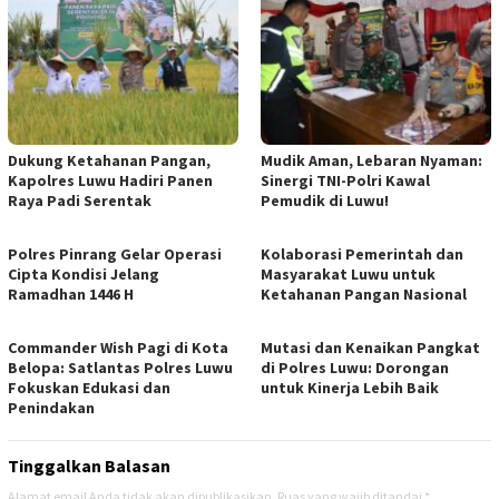
Dukung Ketahanan Pangan,
Mudik Aman, Lebaran Nyaman:
Kapolres Luwu Hadiri Panen
Sinergi TNI-Polri Kawal
Raya Padi Serentak
Pemudik di Luwu!
Polres Pinrang Gelar Operasi
Kolaborasi Pemerintah dan
Cipta Kondisi Jelang
Masyarakat Luwu untuk
Ramadhan 1446 H
Ketahanan Pangan Nasional
Commander Wish Pagi di Kota
Mutasi dan Kenaikan Pangkat
Belopa: Satlantas Polres Luwu
di Polres Luwu: Dorongan
Fokuskan Edukasi dan
untuk Kinerja Lebih Baik
Penindakan
Tinggalkan Balasan
Alamat email Anda tidak akan dipublikasikan.
Ruas yang wajib ditandai
*