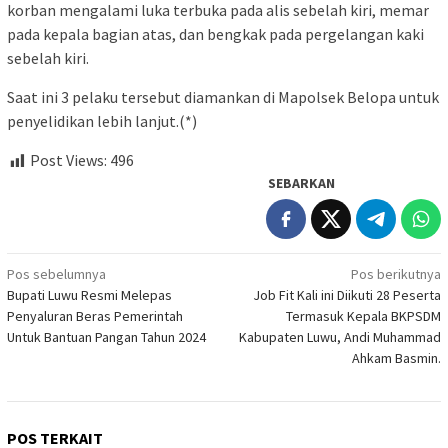
korban mengalami luka terbuka pada alis sebelah kiri, memar
pada kepala bagian atas, dan bengkak pada pergelangan kaki
sebelah kiri.
Saat ini 3 pelaku tersebut diamankan di Mapolsek Belopa untuk
penyelidikan lebih lanjut.(*)
Post Views:
496
SEBARKAN
Navigasi
Pos sebelumnya
Pos berikutnya
Bupati Luwu Resmi Melepas
Job Fit Kali ini Diikuti 28 Peserta
pos
Penyaluran Beras Pemerintah
Termasuk Kepala BKPSDM
Untuk Bantuan Pangan Tahun 2024
Kabupaten Luwu, Andi Muhammad
Ahkam Basmin.
POS TERKAIT