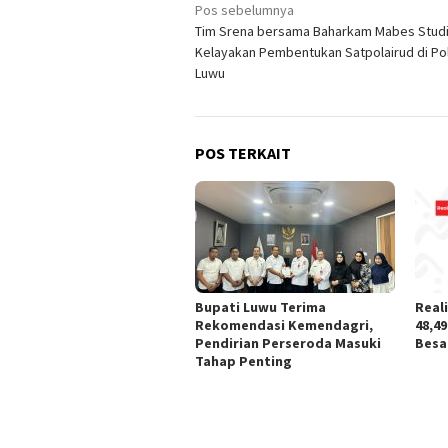
Navigasi
Pos sebelumnya
Tim Srena bersama Baharkam Mabes Stud
pos
Kelayakan Pembentukan Satpolairud di Po
Luwu
POS TERKAIT
Bupati Luwu Terima
Real
Rekomendasi Kemendagri,
48,4
Pendirian Perseroda Masuki
Besar
Tahap Penting