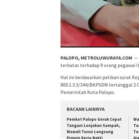
PALOPO, METROLUWURAYA.COM
— 
terbatas terhadap 9 orang pegawai 
Hal ini berdasarkan petikan surat 
800.1.3.3/344/BKPSDM tertanggal 2 O
Pemerintah Kota Palopo.
BACAAN LAINNYA
Pemkot Palopo Gerak Cepat
Wa
Tangani Lonjakan Sampah,
Ta
Wawali Turun Langsung
Te
Pimpin Kerja Bakti
Aj