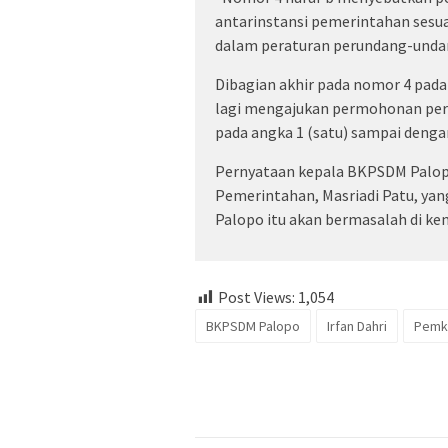
antarinstansi pemerintahan sesua
dalam peraturan perundang-undan
Dibagian akhir pada nomor 4 pada 
lagi mengajukan permohonan pers
pada angka 1 (satu) sampai dengan 
Pernyataan kepala BKPSDM Palopo
Pemerintahan, Masriadi Patu, yan
Palopo itu akan bermasalah di kem
Post Views:
1,054
BKPSDM Palopo
Irfan Dahri
Pemk