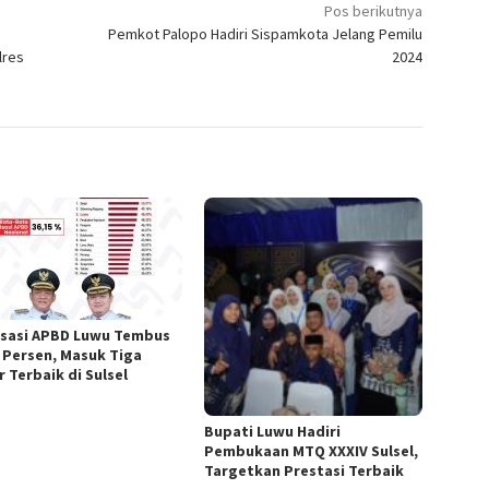
Pos berikutnya
i
Pemkot Palopo Hadiri Sispamkota Jelang Pemilu
lres
2024
isasi APBD Luwu Tembus
9 Persen, Masuk Tiga
 Terbaik di Sulsel
Bupati Luwu Hadiri
Pembukaan MTQ XXXIV Sulsel,
Targetkan Prestasi Terbaik