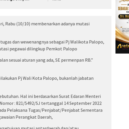
ri, Rabu (10/10) membenarkan adanya mutasi
tugas dan wewenangnya sebagai Pj Walikota Palopo,
utasi pegawai dilingkup Pemkot Palopo
jalan sesuai aturan yang ada, SE permenpan RB.”
ilakukan Pj Wali Kota Palopo, bukanlah jabatan
kebutuhan. Hal ini berdasarkan Surat Edaran Menteri
 Nomor : 821/5492/SJ tertanggal 14 September 2022
pada Pelaksana Tugas/Penjabat/Penjabat Sementara
gawaian Perangkat Daerah,
rsetujuan mutasi antardaerah dan/atau