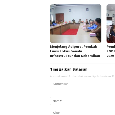
Menjelang Adipura, Pemkab
Pemk
Luwu Fokus Benahi
FGD 
Infrastruktur dan Kebersihan
2029
Tinggalkan Balasan
Alamat email Anda tidak akan dipublikasikan.
Ru