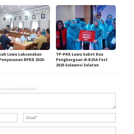
ab Luwu Laksanakan
TP-PKK Luwu Sabet Dua
Penyusunan RPKD 2025-
Penghargaan di B2SA Fest
2025 Sulawesi Selatan
as yang wajib ditandai
*