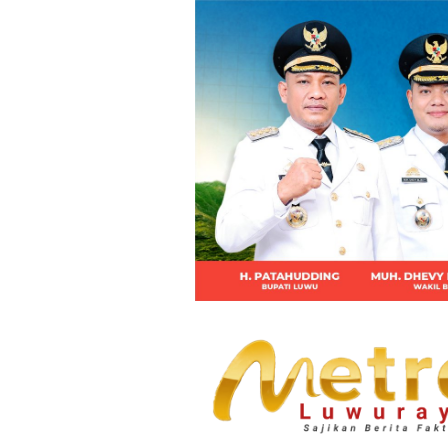
Loncat
ke
konten