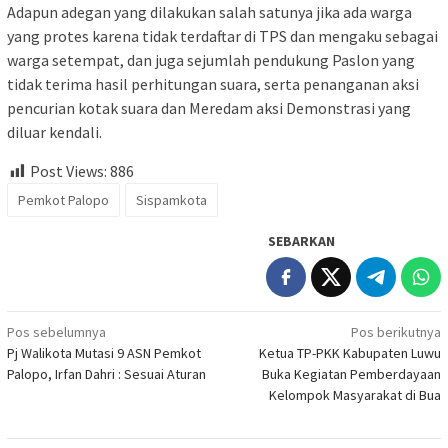
Adapun adegan yang dilakukan salah satunya jika ada warga
yang protes karena tidak terdaftar di TPS dan mengaku sebagai
warga setempat, dan juga sejumlah pendukung Paslon yang
tidak terima hasil perhitungan suara, serta penanganan aksi
pencurian kotak suara dan Meredam aksi Demonstrasi yang
diluar kendali.
Post Views:
886
Pemkot Palopo
Sispamkota
SEBARKAN
Navigasi
Pos sebelumnya
Pos berikutnya
Pj Walikota Mutasi 9 ASN Pemkot
Ketua TP-PKK Kabupaten Luwu
pos
Palopo, Irfan Dahri : Sesuai Aturan
Buka Kegiatan Pemberdayaan
Kelompok Masyarakat di Bua