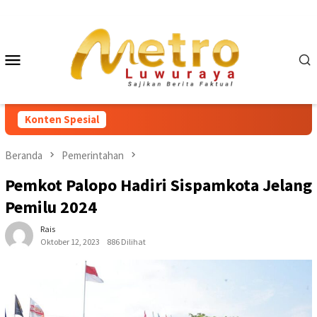
Loncat
ke
konten
Menu
Mobile
Konten Spesial
Beranda
Pemerintahan
Pemkot Palopo Hadiri Sispamkota Jelang
Pemilu 2024
Rais
Oktober 12, 2023
886 Dilihat