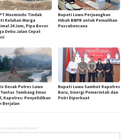
PT Masmindo Tindak
Bupati Luwu Perjuangkan
uti Keluhan Warga
Hibah BNPB untuk Pemulihan
imal 24 Jam, Pipa Bocor
Pascabencana
ga Debu Jalan Cepat
asi
vis Desak Polres Luwu
Bupati Luwu Sambut Kapolres
 Tuntas Tambang Emas
Baru, Sinergi Pemerintah dan
l, Kapolres: Penyelidikan
Polri Diperkuat
h Berjalan
as yang wajib ditandai
*