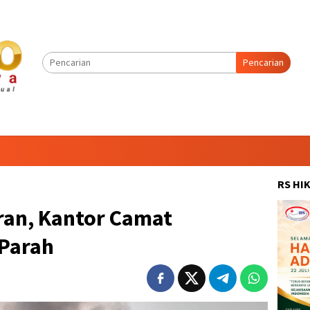
Pencarian
RS HI
ran, Kantor Camat
Parah