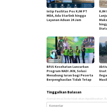
Intip Fasilitas Pos KJM PT
KJM 
MDA, Ada Starlink hingga
Lanj
Layanan Aduan 24 Jam
Maks
hing
Diat
BPJS Kesehatan Luncurkan
Akti
Program NADI JKN, Solusi
Usut
Menabung Iuran bagi Peserta
Ilega
Berpenghasilan Tidak Tetap
Masi
Tinggalkan Balasan
Alamat email Anda tidak akan dipublikasikan.
Ru