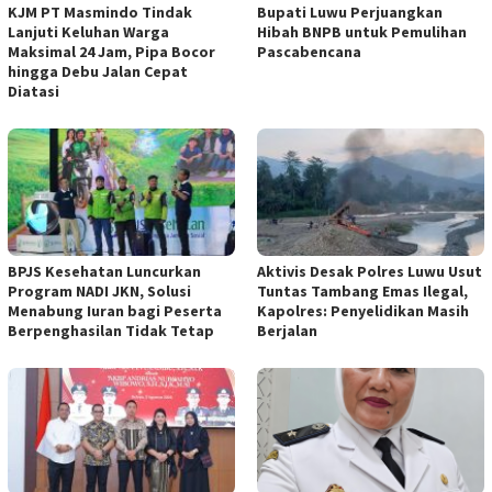
KJM PT Masmindo Tindak
Bupati Luwu Perjuangkan
Lanjuti Keluhan Warga
Hibah BNPB untuk Pemulihan
Maksimal 24 Jam, Pipa Bocor
Pascabencana
hingga Debu Jalan Cepat
Diatasi
BPJS Kesehatan Luncurkan
Aktivis Desak Polres Luwu Usut
Program NADI JKN, Solusi
Tuntas Tambang Emas Ilegal,
Menabung Iuran bagi Peserta
Kapolres: Penyelidikan Masih
Berpenghasilan Tidak Tetap
Berjalan