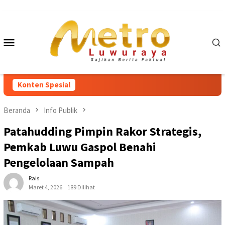
Loncat
ke
konten
Menu
Mobile
Konten Spesial
Beranda
Info Publik
Patahudding Pimpin Rakor Strategis,
Pemkab Luwu Gaspol Benahi
Pengelolaan Sampah
Rais
Maret 4, 2026
189 Dilihat