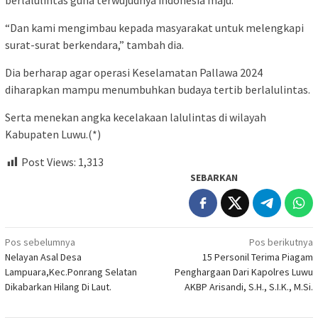
berlalulintas guna terwujudnya indonesia maju.
“Dan kami mengimbau kepada masyarakat untuk melengkapi
surat-surat berkendara,” tambah dia.
Dia berharap agar operasi Keselamatan Pallawa 2024
diharapkan mampu menumbuhkan budaya tertib berlalulintas.
Serta menekan angka kecelakaan lalulintas di wilayah
Kabupaten Luwu.(*)
Post Views:
1,313
SEBARKAN
Navigasi
Pos sebelumnya
Pos berikutnya
Nelayan Asal Desa
15 Personil Terima Piagam
pos
Lampuara,Kec.Ponrang Selatan
Penghargaan Dari Kapolres Luwu
Dikabarkan Hilang Di Laut.
AKBP Arisandi, S.H., S.I.K., M.Si.