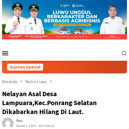
Loncat
ke
konten
Menu
Mobile
Konten Spesial
Beranda
Metro Luwu
Nelayan Asal Desa
Lampuara,Kec.Ponrang Selatan
Dikabarkan Hilang Di Laut.
Rais
Maret 1, 2024
442 Dilihat