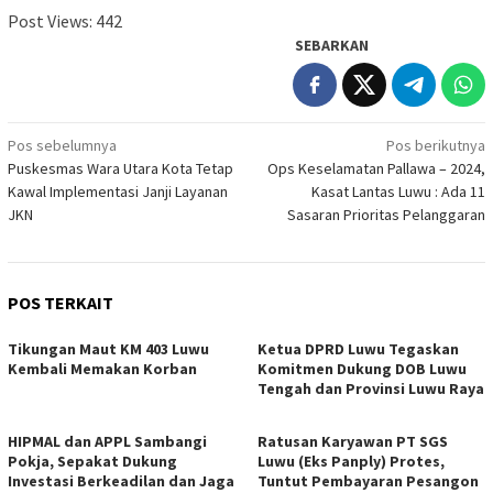
Post Views:
442
SEBARKAN
Navigasi
Pos sebelumnya
Pos berikutnya
Puskesmas Wara Utara Kota Tetap
Ops Keselamatan Pallawa – 2024,
pos
Kawal Implementasi Janji Layanan
Kasat Lantas Luwu : Ada 11
JKN
Sasaran Prioritas Pelanggaran
POS TERKAIT
Tikungan Maut KM 403 Luwu
Ketua DPRD Luwu Tegaskan
Kembali Memakan Korban
Komitmen Dukung DOB Luwu
Tengah dan Provinsi Luwu Raya
HIPMAL dan APPL Sambangi
Ratusan Karyawan PT SGS
Pokja, Sepakat Dukung
Luwu (Eks Panply) Protes,
Investasi Berkeadilan dan Jaga
Tuntut Pembayaran Pesangon