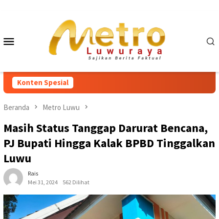
Loncat
ke
konten
Menu
Mobile
Konten Spesial
Beranda
Metro Luwu
Masih Status Tanggap Darurat Bencana,
PJ Bupati Hingga Kalak BPBD Tinggalkan
Luwu
Rais
Mei 31, 2024
562 Dilihat