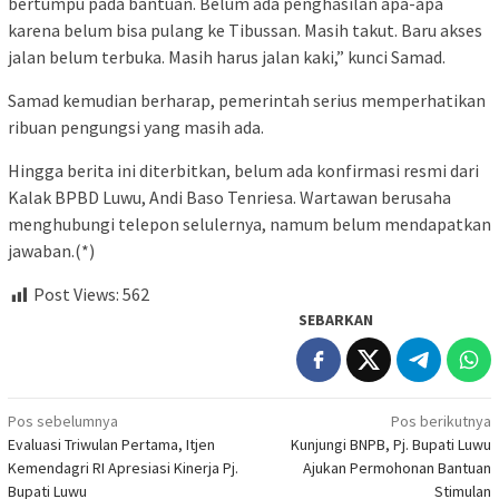
bertumpu pada bantuan. Belum ada penghasilan apa-apa
karena belum bisa pulang ke Tibussan. Masih takut. Baru akses
jalan belum terbuka. Masih harus jalan kaki,” kunci Samad.
Samad kemudian berharap, pemerintah serius memperhatikan
ribuan pengungsi yang masih ada.
Hingga berita ini diterbitkan, belum ada konfirmasi resmi dari
Kalak BPBD Luwu, Andi Baso Tenriesa. Wartawan berusaha
menghubungi telepon selulernya, namum belum mendapatkan
jawaban.(*)
Post Views:
562
SEBARKAN
Navigasi
Pos sebelumnya
Pos berikutnya
Evaluasi Triwulan Pertama, Itjen
Kunjungi BNPB, Pj. Bupati Luwu
pos
Kemendagri RI Apresiasi Kinerja Pj.
Ajukan Permohonan Bantuan
Bupati Luwu
Stimulan