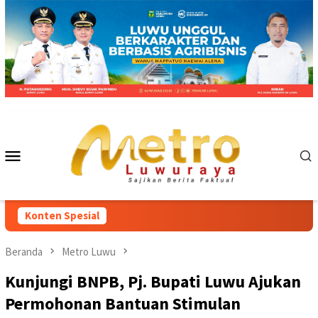
Loncat
ke
konten
Menu
Mobile
Konten Spesial
Beranda
Metro Luwu
Kunjungi BNPB, Pj. Bupati Luwu Ajukan
Permohonan Bantuan Stimulan