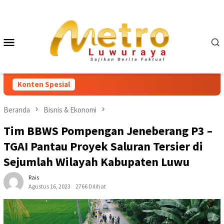
Loncat
ke
konten
Menu
Mobile
Konten Spesial
Beranda
Bisnis & Ekonomi
Tim BBWS Pompengan Jeneberang P3 –
TGAI Pantau Proyek Saluran Tersier di
Sejumlah Wilayah Kabupaten Luwu
Rais
Agustus 16, 2023
2766 Dilihat