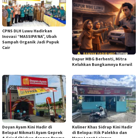
CPNS DLH Luwu Hadirkan
Inovasi “MASSIPA’NA”, Ubah
Sampah Organik Jadi Pupuk
Cair
Dapur MBG Berhenti, Mitra
Keluhkan Bungkamnya Korwil
Kuliner Khas Sidrap Kini Hadir
Doyan Ayam Kini Hadir di
di Belopa: Itik Palekko dan
Belopa! Nikmati Ayam Geprek
Menu Lezat Lainnya
& Fried Chicken dengan Promo