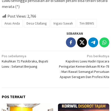
Luwu sehingga persoalan air di sawah petani bisa terairi secara
merata (*)
Post Views:
2,766
Anas Anda
Desa Cilallang
Irigasi Sawah
Tim BBWS
SEBARKAN
Navigasi
Pos sebelumnya
Pos berikutnya
Kukuhkan 71 Paskibraka, Bupati
Kapolres Luwu Hadiri Upacara
pos
Luwu : Selamat Berjuang
Peringatan Kemerdekaan RI Ke-78
: Mari Rawat Semangat Persatuan
Apapun Seragam Dan Profesi Kita
POS TERKAIT