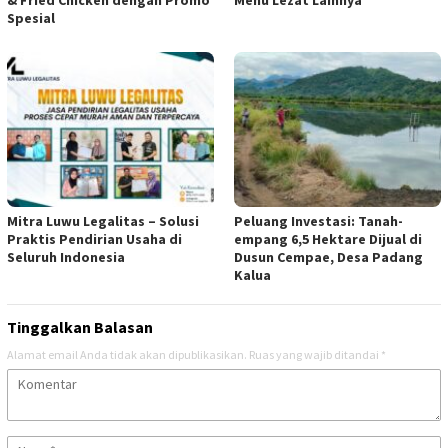
Spesial
Mitra Luwu Legalitas – Solusi
Peluang Investasi: Tanah-
Praktis Pendirian Usaha di
empang 6,5 Hektare Dijual di
Seluruh Indonesia
Dusun Cempae, Desa Padang
Kalua
Tinggalkan Balasan
Alamat email Anda tidak akan dipublikasikan.
Ruas yang wajib ditandai
*