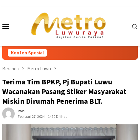
Loncat
ke
konten
Menu
Mobile
Konten Spesial
Beranda
Metro Luwu
Terima Tim BPKP, Pj Bupati Luwu
Wacanakan Pasang Stiker Masyarakat
Miskin Dirumah Penerima BLT.
Rais
Februari 27, 2024
1420 Dilihat