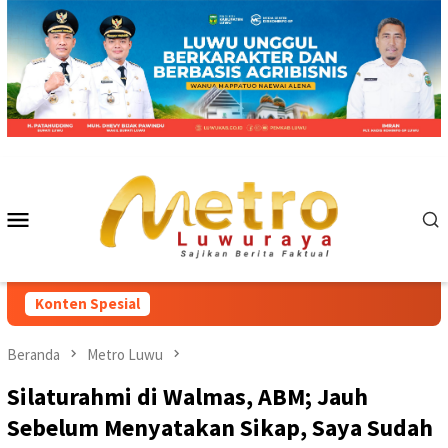
Loncat
ke
konten
Menu
Mobile
Konten Spesial
Beranda
Metro Luwu
Silaturahmi di Walmas, ABM; Jauh
Sebelum Menyatakan Sikap, Saya Sudah