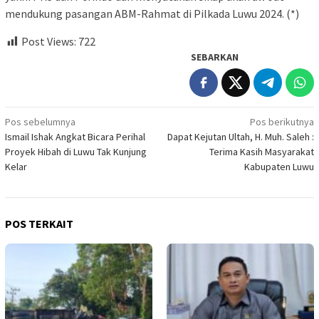
mendukung pasangan ABM-Rahmat di Pilkada Luwu 2024. (*)
Post Views:
722
SEBARKAN
Navigasi
Pos sebelumnya
Pos berikutnya
Ismail Ishak Angkat Bicara Perihal
Dapat Kejutan Ultah, H. Muh. Saleh :
pos
Proyek Hibah di Luwu Tak Kunjung
Terima Kasih Masyarakat
Kelar
Kabupaten Luwu
POS TERKAIT