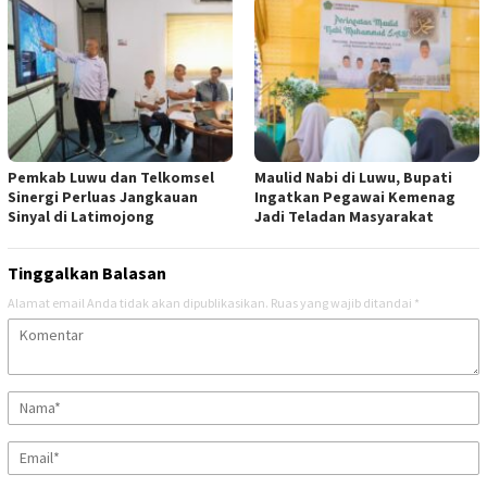
Pemkab Luwu dan Telkomsel
Maulid Nabi di Luwu, Bupati
Sinergi Perluas Jangkauan
Ingatkan Pegawai Kemenag
Sinyal di Latimojong
Jadi Teladan Masyarakat
Tinggalkan Balasan
Alamat email Anda tidak akan dipublikasikan.
Ruas yang wajib ditandai
*