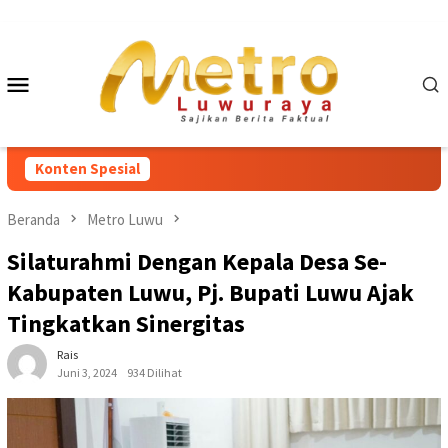
Loncat
ke
konten
Menu
Mobile
Konten Spesial
Beranda
Metro Luwu
Silaturahmi Dengan Kepala Desa Se-
Kabupaten Luwu, Pj. Bupati Luwu Ajak
Tingkatkan Sinergitas
Rais
Juni 3, 2024
934 Dilihat