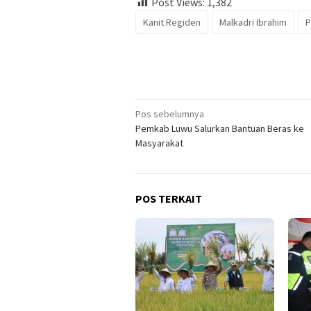
Post Views:
1,382
Kanit Regiden
Malkadri Ibrahim
P
Navigasi
Pos sebelumnya
Pemkab Luwu Salurkan Bantuan Beras ke
pos
Masyarakat
POS TERKAIT