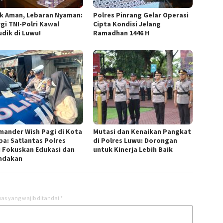
Polres Pinrang Gelar Operasi
k Aman, Lebaran Nyaman:
Cipta Kondisi Jelang
rgi TNI-Polri Kawal
Ramadhan 1446 H
dik di Luwu!
ander Wish Pagi di Kota
Mutasi dan Kenaikan Pangkat
pa: Satlantas Polres
di Polres Luwu: Dorongan
 Fokuskan Edukasi dan
untuk Kinerja Lebih Baik
ndakan
as yang wajib ditandai
*