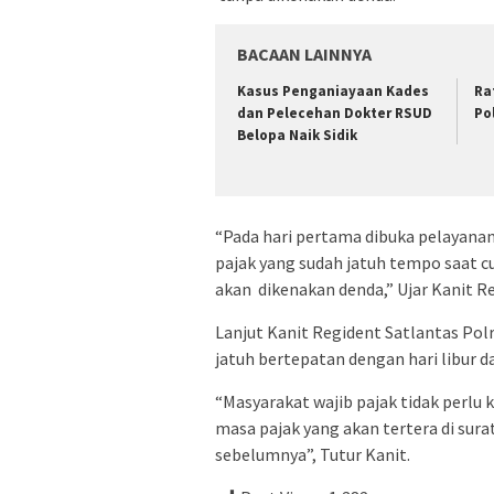
BACAAN LAINNYA
Kasus Penganiayaan Kades
Ra
dan Pelecehan Dokter RSUD
Po
Belopa Naik Sidik
“Pada hari pertama dibuka pelayan
pajak yang sudah jatuh tempo saat cu
akan dikenakan denda,” Ujar Kanit R
Lanjut Kanit Regident Satlantas Po
jatuh bertepatan dengan hari libur d
“Masyarakat wajib pajak tidak perlu 
masa pajak yang akan tertera di sura
sebelumnya”, Tutur Kanit.