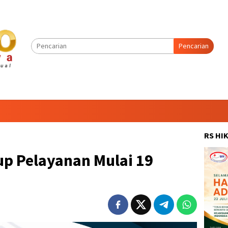
Pencarian
RS HI
p Pelayanan Mulai 19