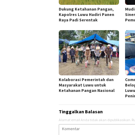
Dukung Ketahanan Pangan,
Mudi
Kapolres Luwu Hadiri Panen
Sine
Raya Padi Serentak
Pemu
Comm
Kolaborasi Pemerintah dan
Belo
Masyarakat Luwu untuk
Luwu
Ketahanan Pangan Nasional
Peni
Tinggalkan Balasan
Alamat email Anda tidak akan dipublikasikan.
Ru