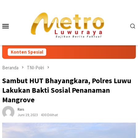
Loncat
ke
konten
Menu
Mobile
Konten Spesial
Beranda
TNI-Polri
Sambut HUT Bhayangkara, Polres Luwu
Lakukan Bakti Sosial Penanaman
Mangrove
Rais
Juni 19, 2023
430 Dilihat