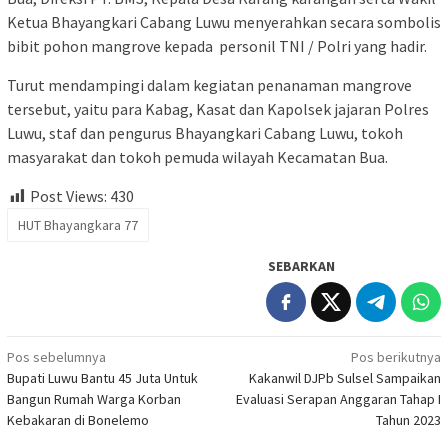
Ketua Bhayangkari Cabang Luwu menyerahkan secara sombolis
bibit pohon mangrove kepada personil TNI / Polri yang hadir.
Turut mendampingi dalam kegiatan penanaman mangrove
tersebut, yaitu para Kabag, Kasat dan Kapolsek jajaran Polres
Luwu, staf dan pengurus Bhayangkari Cabang Luwu, tokoh
masyarakat dan tokoh pemuda wilayah Kecamatan Bua.
Post Views:
430
HUT Bhayangkara 77
SEBARKAN
Navigasi
Pos sebelumnya
Pos berikutnya
Bupati Luwu Bantu 45 Juta Untuk
Kakanwil DJPb Sulsel Sampaikan
pos
Bangun Rumah Warga Korban
Evaluasi Serapan Anggaran Tahap I
Kebakaran di Bonelemo
Tahun 2023