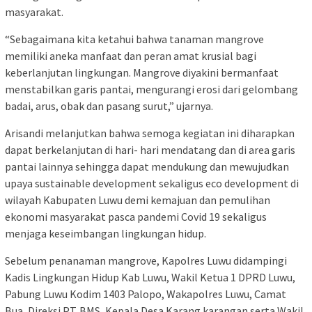
masyarakat.
“Sebagaimana kita ketahui bahwa tanaman mangrove
memiliki aneka manfaat dan peran amat krusial bagi
keberlanjutan lingkungan. Mangrove diyakini bermanfaat
menstabilkan garis pantai, mengurangi erosi dari gelombang
badai, arus, obak dan pasang surut,” ujarnya.
Arisandi melanjutkan bahwa semoga kegiatan ini diharapkan
dapat berkelanjutan di hari- hari mendatang dan di area garis
pantai lainnya sehingga dapat mendukung dan mewujudkan
upaya sustainable development sekaligus eco development di
wilayah Kabupaten Luwu demi kemajuan dan pemulihan
ekonomi masyarakat pasca pandemi Covid 19 sekaligus
menjaga keseimbangan lingkungan hidup.
Sebelum penanaman mangrove, Kapolres Luwu didampingi
Kadis Lingkungan Hidup Kab Luwu, Wakil Ketua 1 DPRD Luwu,
Pabung Luwu Kodim 1403 Palopo, Wakapolres Luwu, Camat
Bua, Direksi PT. BMS, Kepala Desa Karang karangan serta Wakil