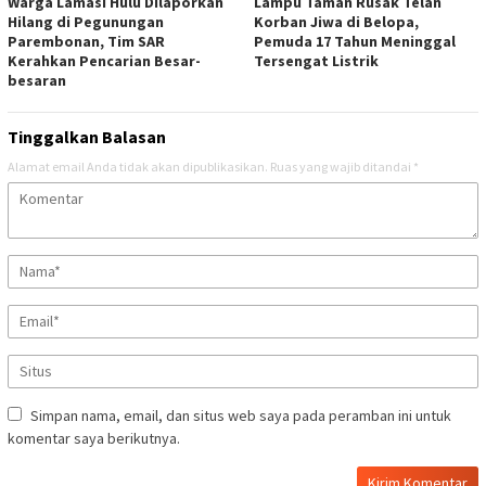
Warga Lamasi Hulu Dilaporkan
Lampu Taman Rusak Telan
Hilang di Pegunungan
Korban Jiwa di Belopa,
Parembonan, Tim SAR
Pemuda 17 Tahun Meninggal
Kerahkan Pencarian Besar-
Tersengat Listrik
besaran
Tinggalkan Balasan
Alamat email Anda tidak akan dipublikasikan.
Ruas yang wajib ditandai
*
Simpan nama, email, dan situs web saya pada peramban ini untuk
komentar saya berikutnya.