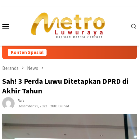
Loncat
ke
konten
Menu
Mobile
Konten Spesial
Beranda
News
Sah! 3 Perda Luwu Ditetapkan DPRD di
Akhir Tahun
Rais
Desember 29, 2022
2881 Dilihat