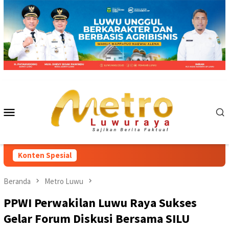
Loncat
ke
konten
Menu
Mobile
Konten Spesial
Beranda
Metro Luwu
PPWI Perwakilan Luwu Raya Sukses
Gelar Forum Diskusi Bersama SILU