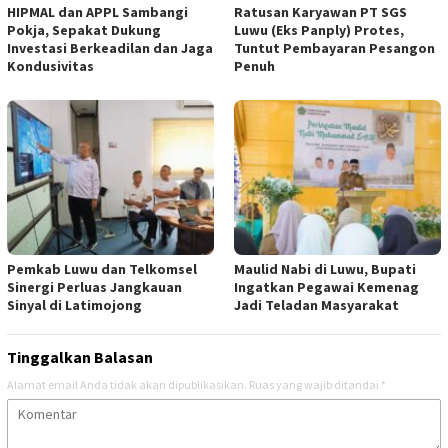
HIPMAL dan APPL Sambangi
Ratusan Karyawan PT SGS
Pokja, Sepakat Dukung
Luwu (Eks Panply) Protes,
Investasi Berkeadilan dan Jaga
Tuntut Pembayaran Pesangon
Kondusivitas
Penuh
Pemkab Luwu dan Telkomsel
Maulid Nabi di Luwu, Bupati
Sinergi Perluas Jangkauan
Ingatkan Pegawai Kemenag
Sinyal di Latimojong
Jadi Teladan Masyarakat
Tinggalkan Balasan
Alamat email Anda tidak akan dipublikasikan.
Ruas yang wajib ditandai
*