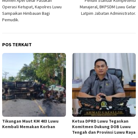
Momen Apel Gelar Pasukan
Penuhi Standar Kompetensi
pos
Operasi Ketupat, Kapolres Luwu
Manajeral, BKPSDM Luwu Gelar
Sampaikan Himbauan Bagi
Latpim Jabatan Administrator.
Pemudik.
POS TERKAIT
Tikungan Maut KM 403 Luwu
Ketua DPRD Luwu Tegaskan
Kembali Memakan Korban
Komitmen Dukung DOB Luwu
Tengah dan Provinsi Luwu Raya