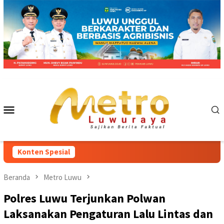
Loncat
ke
konten
Menu
Mobile
Konten Spesial
Beranda
Metro Luwu
Polres Luwu Terjunkan Polwan
Laksanakan Pengaturan Lalu Lintas dan