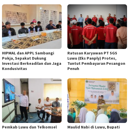
HIPMAL dan APPL Sambangi
Ratusan Karyawan PT SGS
Pokja, Sepakat Dukung
Luwu (Eks Panply) Protes,
Investasi Berkeadilan dan Jaga
Tuntut Pembayaran Pesangon
Kondusivitas
Penuh
Pemkab Luwu dan Telkomsel
Maulid Nabi di Luwu, Bupati