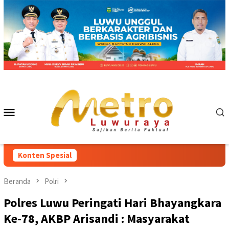
Loncat
ke
konten
Menu
Mobile
Konten Spesial
Beranda
Polri
Polres Luwu Peringati Hari Bhayangkara
Ke-78, AKBP Arisandi : Masyarakat