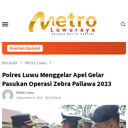
Loncat
ke
konten
Menu
Mobile
Konten Spesial
Beranda
Metro Luwu
Polres Luwu Menggelar Apel Gelar
Pasukan Operasi Zebra Pallawa 2023
Editor Luwu
September 4, 2023
821 Dilihat