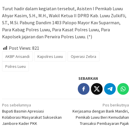
Turut hadir dalam kegiatan tersebut, Asisten I Pemkab Luwu
Ahyar Kasim, S.H., M.H., Wakil Ketua II DPRD Kab. Luwu Zulkifli,
S.T., M.Si. Pabung Dandim 1403 Palopo Mayor Kav Suparman,
Para Kabag Polres Luwu, Para Kasat Polres Luwu, Para
Kapolsek jajaran dan Perwira Polres Luwu. (*)
Post Views:
821
AKBP Arisandi
Kapolres Luwu
Operasi Zebra
Polres Lueu
SEBARKAN
Navigasi
Pos sebelumnya
Pos berikutnya
Bupati Basmin Apresiasi
Kerjasama dengan Bank Mandiri,
pos
Kolaborasi Masyarakat Sukseskan
Pemkab Luwu Beri Kemudahan
Jambore Kader PKK
Transaksi Pembayaran Pajak