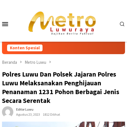
Loncat
ke
konten
Menu
Mobile
Konten Spesial
Beranda
Metro Luwu
Polres Luwu Dan Polsek Jajaran Polres
Luwu Melaksanakan Penghijauan
Penanaman 1231 Pohon Berbagai Jenis
Secara Serentak
Editor Luwu
Agustus 23, 2023
1812 Dilihat