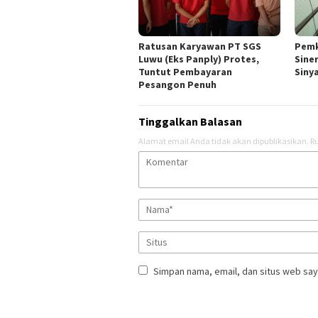
Pemk
Ratusan Karyawan PT SGS
Sine
Luwu (Eks Panply) Protes,
Siny
Tuntut Pembayaran
Pesangon Penuh
Tinggalkan Balasan
Alamat email Anda tidak akan dipublikasikan.
Ru
Simpan nama, email, dan situs web say