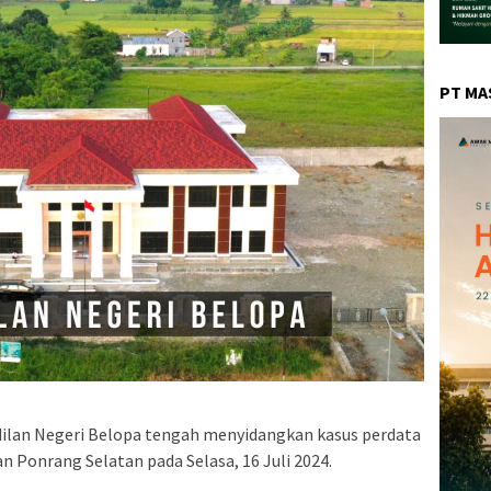
PT MA
lan Negeri Belopa tengah menyidangkan kasus perdata
 Ponrang Selatan pada Selasa, 16 Juli 2024.