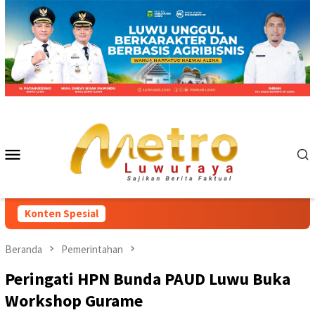
Loncat
ke
konten
Menu
Mobile
Konten Spesial
Beranda
Pemerintahan
Peringati HPN Bunda PAUD Luwu Buka
Workshop Gurame