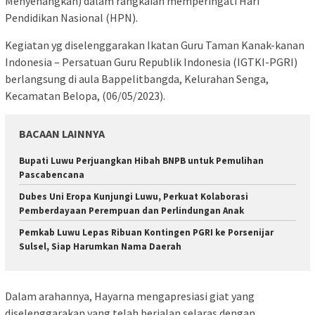
Menyenangkan) dalam rangkaian memperingati Hari
Pendidikan Nasional (HPN).
Kegiatan yg diselenggarakan Ikatan Guru Taman Kanak-kanan
Indonesia – Persatuan Guru Republik Indonesia (IGTKI-PGRI)
berlangsung di aula Bappelitbangda, Kelurahan Senga,
Kecamatan Belopa, (06/05/2023).
BACAAN LAINNYA
Bupati Luwu Perjuangkan Hibah BNPB untuk Pemulihan
Pascabencana
Dubes Uni Eropa Kunjungi Luwu, Perkuat Kolaborasi
Pemberdayaan Perempuan dan Perlindungan Anak
Pemkab Luwu Lepas Ribuan Kontingen PGRI ke Porsenijar
Sulsel, Siap Harumkan Nama Daerah
Dalam arahannya, Hayarna mengapresiasi giat yang
diselenggarakan yang telah berjalan selaras dengan