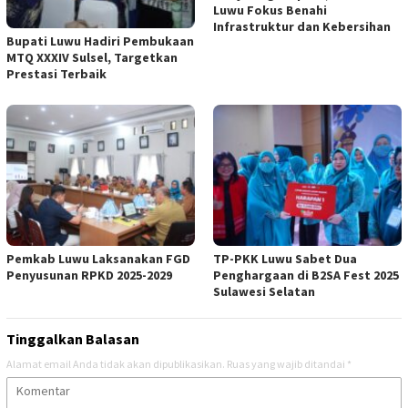
Luwu Fokus Benahi
Infrastruktur dan Kebersihan
Bupati Luwu Hadiri Pembukaan
MTQ XXXIV Sulsel, Targetkan
Prestasi Terbaik
Pemkab Luwu Laksanakan FGD
TP-PKK Luwu Sabet Dua
Penyusunan RPKD 2025-2029
Penghargaan di B2SA Fest 2025
Sulawesi Selatan
Tinggalkan Balasan
Alamat email Anda tidak akan dipublikasikan.
Ruas yang wajib ditandai
*