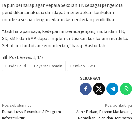
Ia pun berharap agar Kepala Sekolah TK sebagai pengelola
pendidikan anak usia dini dapat menerapkan kurikulum
merdeka sesuai dengan edaran kementerian pendidikan.
“Jadi harapan saya, kedepan ini semua jenjang mulai dari TK,
SD, SMP dan SMA dapat implementasikan kurikulum merdeka.
Sebab ini tuntutan kementerian,” harap Hasbullah.
Post Views:
1,477
Bunda Paud
Hayarna Basmin
Pemkab Luwu
SEBARKAN
Navigasi
Pos sebelumnya
Pos berikutnya
Bupati Luwu Resmikan 3 Program
Akhir Pekan, Basmin Mattayang
pos
Infrastruktur
Resmikan Jalan dan Jembatan