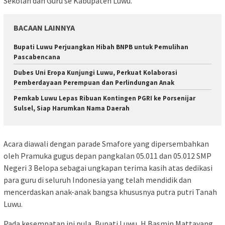
Sekolah dan Guru se Kabupaten Luwu.
BACAAN LAINNYA
Bupati Luwu Perjuangkan Hibah BNPB untuk Pemulihan
Pascabencana
Dubes Uni Eropa Kunjungi Luwu, Perkuat Kolaborasi
Pemberdayaan Perempuan dan Perlindungan Anak
Pemkab Luwu Lepas Ribuan Kontingen PGRI ke Porsenijar
Sulsel, Siap Harumkan Nama Daerah
Acara diawali dengan parade Smafore yang dipersembahkan
oleh Pramuka gugus depan pangkalan 05.011 dan 05.012 SMP
Negeri 3 Belopa sebagai ungkapan terima kasih atas dedikasi
para guru di seluruh Indonesia yang telah mendidik dan
mencerdaskan anak-anak bangsa khususnya putra putri Tanah
Luwu.
Pada kesempatan ini pula, Bupati Luwu, H Basmin Mattayang