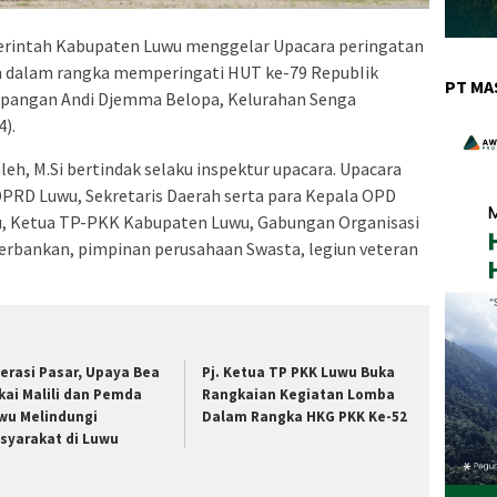
intah Kabupaten Luwu menggelar Upacara peringatan
n dalam rangka memperingati HUT ke-79 RepubIik
PT MA
 lapangan Andi Djemma Belopa, Kelurahan Senga
).
leh, M.Si bertindak selaku inspektur upacara. Upacara
DPRD Luwu, Sekretaris Daerah serta para Kepala OPD
, Ketua TP-PKK Kabupaten Luwu, Gabungan Organisasi
rbankan, pimpinan perusahaan Swasta, legiun veteran
erasi Pasar, Upaya Bea
Pj. Ketua TP PKK Luwu Buka
kai Malili dan Pemda
Rangkaian Kegiatan Lomba
wu Melindungi
Dalam Rangka HKG PKK Ke-52
syarakat di Luwu