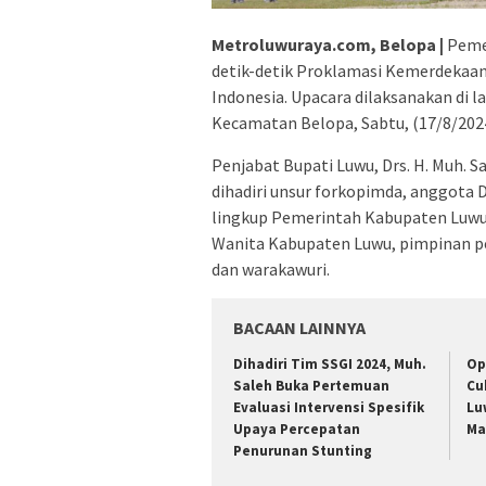
Metroluwuraya.com, Belopa |
Pemer
detik-detik Proklamasi Kemerdekaa
Indonesia. Upacara dilaksanakan di
Kecamatan Belopa, Sabtu, (17/8/2024
Penjabat Bupati Luwu, Drs. H. Muh. Sa
dihadiri unsur forkopimda, anggota 
lingkup Pemerintah Kabupaten Luwu
Wanita Kabupaten Luwu, pimpinan pe
dan warakawuri.
BACAAN LAINNYA
Dihadiri Tim SSGI 2024, Muh.
Op
Saleh Buka Pertemuan
Cu
Evaluasi Intervensi Spesifik
Lu
Upaya Percepatan
Ma
Penurunan Stunting