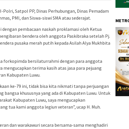
TNI-Polri, Satpol PP, Dinas Perhubungan, Dinas Pemadam
mas, PMI, dan Siswa-siswi SMA atau sederajat.
METRO
li dengan pembacaan naskah proklamasi oleh Ketua
 pengibaran bendera oleh anggota Paskibraka setelah Pj.
endera pusaka merah putih kepada Asilah Alya Mukhbita
ama forkopimda bersilaturrahmi dengan para anggota
nya mengucapkan terima kasih atas jasa para pejuang
ran Kabupaten Luwu.
n ke-79 ini, tidak bisa kita nikmati tanpa perjuangan
ang bangsa khususnya yang ada di Kabupaten Luwu. Untuk
yarakat Kabupaten Luwu, saya mengucapkan
ang tua kami anggota legiun veteran”, ucap H. Muh.
eran dan warakawuri secara bersama-sama menghadiri