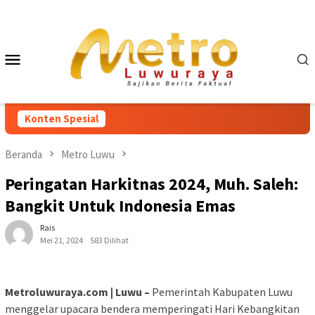
Loncat
ke
konten
Menu
Mobile
Konten Spesial
Beranda
Metro Luwu
Peringatan Harkitnas 2024, Muh. Saleh:
Bangkit Untuk Indonesia Emas
Rais
Mei 21, 2024
583 Dilihat
Metroluwuraya.com | Luwu –
Pemerintah Kabupaten Luwu
menggelar upacara bendera memperingati Hari Kebangkitan