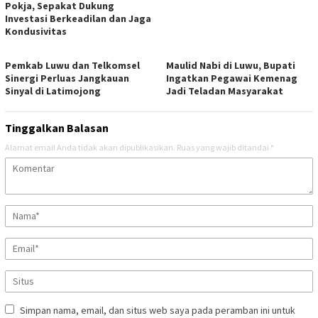
Pokja, Sepakat Dukung
Investasi Berkeadilan dan Jaga
Kondusivitas
Pemkab Luwu dan Telkomsel
Maulid Nabi di Luwu, Bupati
Sinergi Perluas Jangkauan
Ingatkan Pegawai Kemenag
Sinyal di Latimojong
Jadi Teladan Masyarakat
Tinggalkan Balasan
Alamat email Anda tidak akan dipublikasikan.
Ruas yang wajib ditandai
*
Simpan nama, email, dan situs web saya pada peramban ini untuk