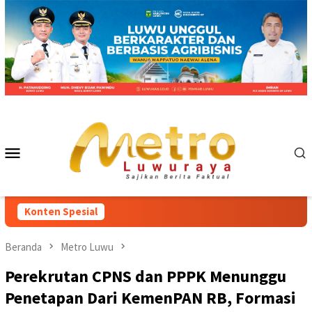
Loncat
ke
konten
Menu
Mobile
Konten Spesial
Beranda
Metro Luwu
Perekrutan CPNS dan PPPK Menunggu
Penetapan Dari KemenPAN RB, Formasi