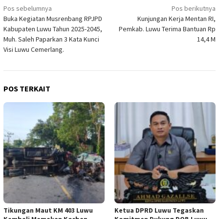
Navigasi
Pos sebelumnya
Pos berikutnya
Buka Kegiatan Musrenbang RPJPD
Kunjungan Kerja Mentan RI,
pos
Kabupaten Luwu Tahun 2025-2045,
Pemkab. Luwu Terima Bantuan Rp
Muh. Saleh Paparkan 3 Kata Kunci
14,4 M
Visi Luwu Cemerlang.
POS TERKAIT
Tikungan Maut KM 403 Luwu
Ketua DPRD Luwu Tegaskan
Kembali Memakan Korban
Komitmen Dukung DOB Luwu