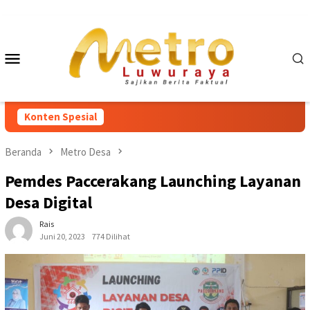
Loncat
ke
konten
Menu
Mobile
Konten Spesial
Beranda
Metro Desa
Pemdes Paccerakang Launching Layanan
Desa Digital
Rais
Juni 20, 2023
774 Dilihat