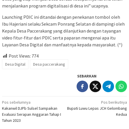
menjalankan program digitalisasi di desa ini” ucapnya.
Launching PDIC ini ditandai dengan penekanan tombol oleh
Ibu Hajeriani selaku Sekcam Ponrang Selatan di dampingi oleh
Kepala Desa Paccerakang yang dilanjutkan dengan tayangan
video fitur-fitur dari PDIC serta paparan mengenai apa itu
Layanan Desa Digital dan manfaatnya kepada masyarakat. (*)
Post Views:
774
Desa Digital
Desa paccerakang
SEBARKAN
Navigasi
Pos sebelumnya
Pos berikutnya
Kakanwil DJPb Sulsel Sampaikan
Bupati Luwu Lepas JCH Gelombang
pos
Evaluasi Serapan Anggaran Tahap I
Kedua
Tahun 2023