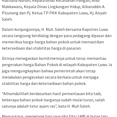
Hasliana Nurdin, Kepala dinas Ketahanan Pangan, Andi
Makkawaru, Kepala Dinas Lingkungan Hidup, Albaruddin A.
Picunang dan Pj. Ketua TP PKK Kabupaten Luwu, Hj. Aisyah
Saleh.
Dalam kunjungannya, H. Muh. Saleh bersama Kapolres Luwu
secara langsung berdialog dengan para pedagang dipasar dan
memeriksa harga-harga bahan pokok untuk memastikan
ketersediaan dan stabilitas harga di pasaran.
Dirinya menegaskan komitmennya untuk terus memantau
pergerakan harga Bahan Pokok di wilayah Kabupaten Luwu. Ia
juga mengungkapkan bahwa pemerintah akan tetap
melakukan pengecekan secara berkala untuk menjaga
stabilitas harga dan ketersediaan bahan pokok.
“Alhamdulillah berdasarkan hasil pemantauan kita tadi,
beberapa bahan pokok harganya sudah mulai turun, salah
satunya adalah telur ayam ras”, kata H. Muh Saleh.
Menurutnya, menjelang hari raya Idul Fitri 1445 H bulan lalu,