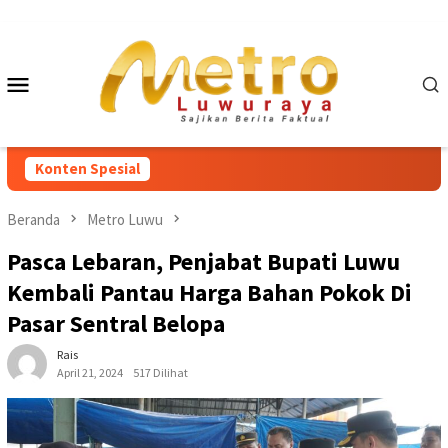
Loncat
ke
konten
Menu
Mobile
Konten Spesial
Beranda
Metro Luwu
Pasca Lebaran, Penjabat Bupati Luwu
Kembali Pantau Harga Bahan Pokok Di
Pasar Sentral Belopa
Rais
April 21, 2024
517 Dilihat