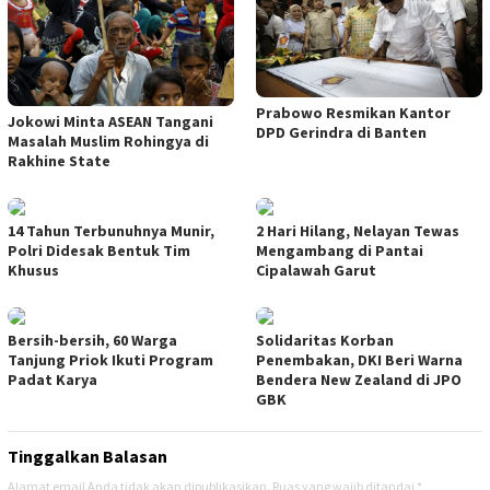
Prabowo Resmikan Kantor
Jokowi Minta ASEAN Tangani
DPD Gerindra di Banten
Masalah Muslim Rohingya di
Rakhine State
14 Tahun Terbunuhnya Munir,
2 Hari Hilang, Nelayan Tewas
Polri Didesak Bentuk Tim
Mengambang di Pantai
Khusus
Cipalawah Garut
Bersih-bersih, 60 Warga
Solidaritas Korban
Tanjung Priok Ikuti Program
Penembakan, DKI Beri Warna
Padat Karya
Bendera New Zealand di JPO
GBK
Tinggalkan Balasan
Alamat email Anda tidak akan dipublikasikan.
Ruas yang wajib ditandai
*