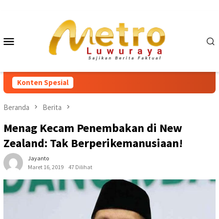
Loncat
ke
konten
Menu
Mobile
Konten Spesial
Beranda
Berita
Menag Kecam Penembakan di New
Zealand: Tak Berperikemanusiaan!
Jayanto
Maret 16, 2019
47 Dilihat