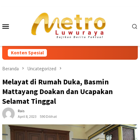
Loncat
ke
konten
Menu
Mobile
Konten Spesial
Beranda
Uncategorized
Melayat di Rumah Duka, Basmin
Mattayang Doakan dan Ucapakan
Selamat Tinggal
Rais
April 8, 2023
590 Dilihat