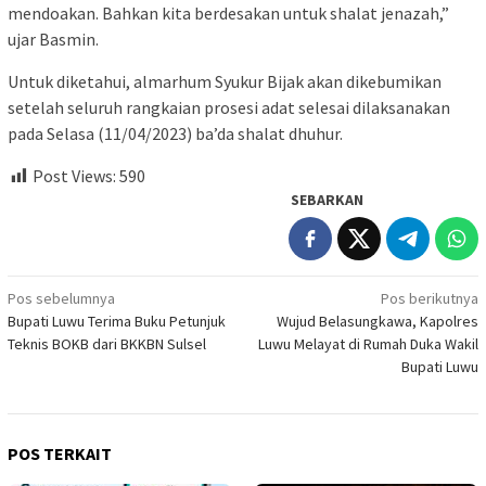
mendoakan. Bahkan kita berdesakan untuk shalat jenazah,”
ujar Basmin.
Untuk diketahui, almarhum Syukur Bijak akan dikebumikan
setelah seluruh rangkaian prosesi adat selesai dilaksanakan
pada Selasa (11/04/2023) ba’da shalat dhuhur.
Post Views:
590
SEBARKAN
Navigasi
Pos sebelumnya
Pos berikutnya
Bupati Luwu Terima Buku Petunjuk
Wujud Belasungkawa, Kapolres
pos
Teknis BOKB dari BKKBN Sulsel
Luwu Melayat di Rumah Duka Wakil
Bupati Luwu
POS TERKAIT