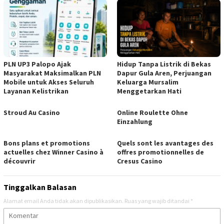
PLN UP3 Palopo Ajak
Hidup Tanpa Listrik di Bekas
Masyarakat Maksimalkan PLN
Dapur Gula Aren, Perjuangan
Mobile untuk Akses Seluruh
Keluarga Mursalim
Layanan Kelistrikan
Menggetarkan Hati
Stroud Au Casino
Online Roulette Ohne
Einzahlung
Bons plans et promotions
Quels sont les avantages des
actuelles chez Winner Casino à
offres promotionnelles de
découvrir
Cresus Casino
Tinggalkan Balasan
Alamat email Anda tidak akan dipublikasikan.
Ruas yang wajib ditandai
*