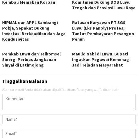
Kembali Memakan Korban
Komitmen Dukung DOB Luwu
Tengah dan Provinsi Luwu Raya
HIPMAL dan APPL Sambangi
Ratusan Karyawan PT SGS
Pokja, Sepakat Dukung
Luwu (Eks Panply) Protes,
Investasi Berkeadilan dan Jaga
Tuntut Pembayaran Pesangon
Kondusivitas
Penuh
Pemkab Luwu dan Telkomsel
Maulid Nabi di Luwu, Bupati
Sinergi Perluas Jangkauan
Ingatkan Pegawai Kemenag
Sinyal di Latimojong
Jadi Teladan Masyarakat
Tinggalkan Balasan
Alamat email Anda tidak akan dipublikasikan.
Ruas yang wajib ditandai
*