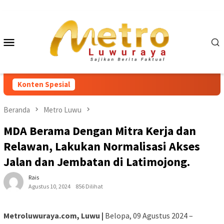
Loncat
ke
konten
Menu
Mobile
Konten Spesial
Beranda
Metro Luwu
MDA Berama Dengan Mitra Kerja dan
Relawan, Lakukan Normalisasi Akses
Jalan dan Jembatan di Latimojong.
Rais
Agustus 10, 2024
856 Dilihat
Metroluwuraya.com, Luwu |
Belopa, 09 Agustus 2024 –