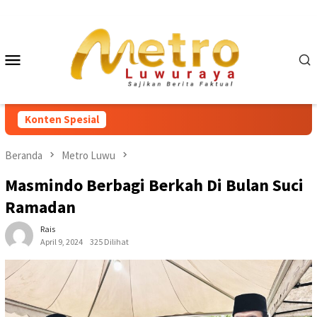
Loncat
ke
konten
Menu
Mobile
Konten Spesial
Beranda
Metro Luwu
Masmindo Berbagi Berkah Di Bulan Suci
Ramadan
Rais
April 9, 2024
325 Dilihat