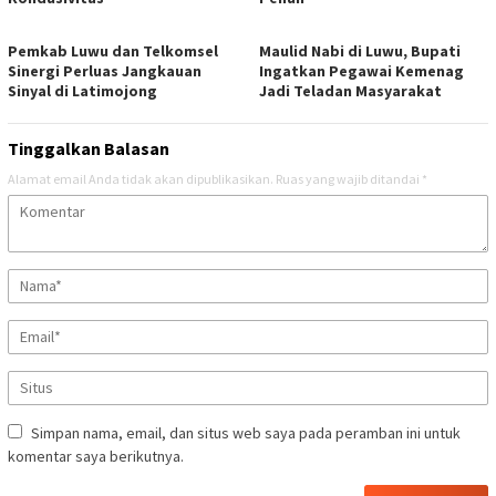
Pemkab Luwu dan Telkomsel
Maulid Nabi di Luwu, Bupati
Sinergi Perluas Jangkauan
Ingatkan Pegawai Kemenag
Sinyal di Latimojong
Jadi Teladan Masyarakat
Tinggalkan Balasan
Alamat email Anda tidak akan dipublikasikan.
Ruas yang wajib ditandai
*
Simpan nama, email, dan situs web saya pada peramban ini untuk
komentar saya berikutnya.