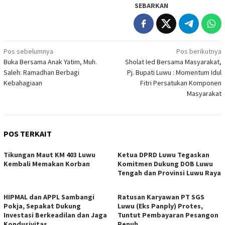
SEBARKAN
Navigasi
Pos sebelumnya
Pos berikutnya
Buka Bersama Anak Yatim, Muh.
Sholat Ied Bersama Masyarakat,
pos
Saleh: Ramadhan Berbagi
Pj. Bupati Luwu : Momentum Idul
Kebahagiaan
Fitri Persatukan Komponen
Masyarakat
POS TERKAIT
Tikungan Maut KM 403 Luwu
Ketua DPRD Luwu Tegaskan
Kembali Memakan Korban
Komitmen Dukung DOB Luwu
Tengah dan Provinsi Luwu Raya
HIPMAL dan APPL Sambangi
Ratusan Karyawan PT SGS
Pokja, Sepakat Dukung
Luwu (Eks Panply) Protes,
Investasi Berkeadilan dan Jaga
Tuntut Pembayaran Pesangon
Kondusivitas
Penuh