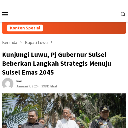
Loncat
ke
Menu
konten
Mobile
Konten Spesial
Beranda
Bupati Luwu
Kunjungi Luwu, Pj Gubernur Sulsel
Beberkan Langkah Strategis Menuju
Sulsel Emas 2045
Rais
Januari 7, 2024
398 Dilihat