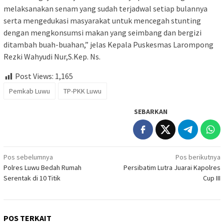
melaksanakan senam yang sudah terjadwal setiap bulannya
serta mengedukasi masyarakat untuk mencegah stunting
dengan mengkonsumsi makan yang seimbang dan bergizi
ditambah buah-buahan,” jelas Kepala Puskesmas Larompong
Rezki Wahyudi Nur,S.Kep. Ns.
Post Views:
1,165
Pemkab Luwu
TP-PKK Luwu
SEBARKAN
Navigasi
Pos sebelumnya
Pos berikutnya
Polres Luwu Bedah Rumah
Persibatim Lutra Juarai Kapolres
pos
Serentak di 10 Titik
Cup III
POS TERKAIT