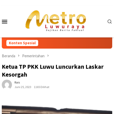
Loncat
ke
konten
Menu
Mobile
Konten Spesial
Beranda
Pemerintahan
Ketua TP PKK Luwu Luncurkan Laskar
Kesorgah
Rais
Juni 25, 2023
1165 Dilihat