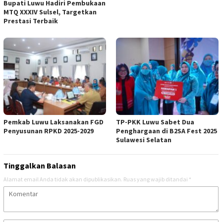
Bupati Luwu Hadiri Pembukaan
MTQ XXXIV Sulsel, Targetkan
Prestasi Terbaik
Pemkab Luwu Laksanakan FGD
TP-PKK Luwu Sabet Dua
Penyusunan RPKD 2025-2029
Penghargaan di B2SA Fest 2025
Sulawesi Selatan
Tinggalkan Balasan
Alamat email Anda tidak akan dipublikasikan.
Ruas yang wajib ditandai
*