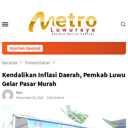
Loncat
ke
konten
Menu
Mobile
Konten Spesial
Beranda
Pemerintahan
Kendalikan Inflasi Daerah, Pemkab Luwu
Gelar Pasar Murah
Rais
November 20, 2023
1281 Dilihat