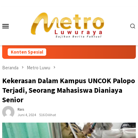
Loncat
ke
konten
Menu
Mobile
Konten Spesial
Beranda
Metro Luwu
Kekerasan Dalam Kampus UNCOK Palopo
Terjadi, Seorang Mahasiswa Dianiaya
Senior
Rais
Juni 4, 2024
516 Dilihat