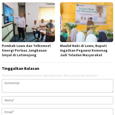
Pemkab Luwu dan Telkomsel
Maulid Nabi di Luwu, Bupati
Sinergi Perluas Jangkauan
Ingatkan Pegawai Kemenag
Sinyal di Latimojong
Jadi Teladan Masyarakat
Tinggalkan Balasan
Alamat email Anda tidak akan dipublikasikan.
Ruas yang wajib ditandai
*