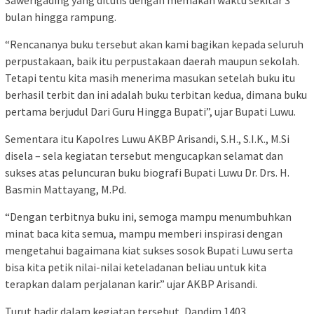
Sawerigading yang ditulis dengan memakan waktu sekitar 3
bulan hingga rampung.
“Rencananya buku tersebut akan kami bagikan kepada seluruh
perpustakaan, baik itu perpustakaan daerah maupun sekolah.
Tetapi tentu kita masih menerima masukan setelah buku itu
berhasil terbit dan ini adalah buku terbitan kedua, dimana buku
pertama berjudul Dari Guru Hingga Bupati”, ujar Bupati Luwu.
Sementara itu Kapolres Luwu AKBP Arisandi, S.H., S.I.K., M.Si
disela – sela kegiatan tersebut mengucapkan selamat dan
sukses atas peluncuran buku biografi Bupati Luwu Dr. Drs. H.
Basmin Mattayang, M.Pd.
“Dengan terbitnya buku ini, semoga mampu menumbuhkan
minat baca kita semua, mampu memberi inspirasi dengan
mengetahui bagaimana kiat sukses sosok Bupati Luwu serta
bisa kita petik nilai-nilai keteladanan beliau untuk kita
terapkan dalam perjalanan karir.” ujar AKBP Arisandi.
Turut hadir dalam kegiatan tersebut, Dandim 1403