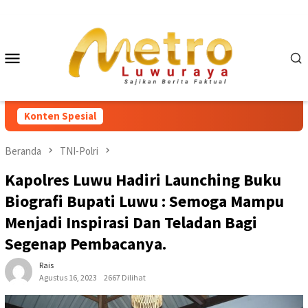
Loncat
ke
konten
Menu
Mobile
Konten Spesial
Beranda
TNI-Polri
Kapolres Luwu Hadiri Launching Buku
Biografi Bupati Luwu : Semoga Mampu
Menjadi Inspirasi Dan Teladan Bagi
Segenap Pembacanya.
Rais
Agustus 16, 2023
2667 Dilihat