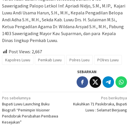
Sawerigading Palopo Letkol Inf. Apriadi Nidjo, S.M., M.IP., Kajari
Luwu Andi Usama Harun, S.H., M.H., Kepala Pengadilan Belopa
Andi Adha S.H., M.H., Sekda Kab. Luwu Drs. H. Sulaiman M.Si.,
Ketua Pengadilan Agama Dr. Wildana Arsyad S.H., M.H., Pabung
1403 Sawerigading Mayor Kav. Suparman, dan para Kepala
Dinas lingkup Pemkab Luwu.
Post Views:
2,667
Kapolres Luwu
Pemkab Luwu
Polres Lueu
POlres Luwu
SEBARKAN
Navigasi
Pos sebelumnya
Pos berikutnya
Bupati Luwu Launching Buku
Kukuhkan 71 Paskibraka, Bupati
pos
Biografi “Pemimpin Visioner
Luwu : Selamat Berjuang
Pendobrak Perubahan Pembawa
Kesejukan”