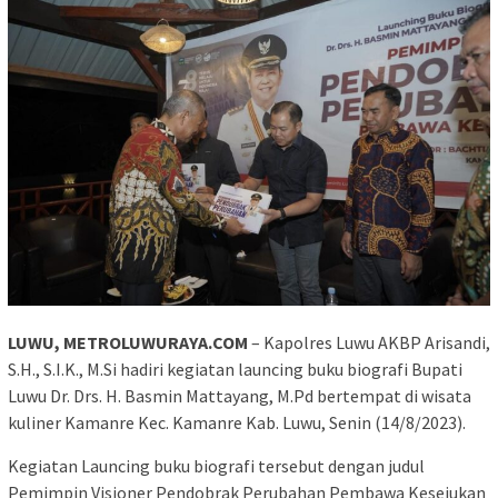
LUWU, METROLUWURAYA.COM
– Kapolres Luwu AKBP Arisandi,
S.H., S.I.K., M.Si hadiri kegiatan launcing buku biografi Bupati
Luwu Dr. Drs. H. Basmin Mattayang, M.Pd bertempat di wisata
kuliner Kamanre Kec. Kamanre Kab. Luwu, Senin (14/8/2023).
Kegiatan Launcing buku biografi tersebut dengan judul
Pemimpin Visioner Pendobrak Perubahan Pembawa Kesejukan