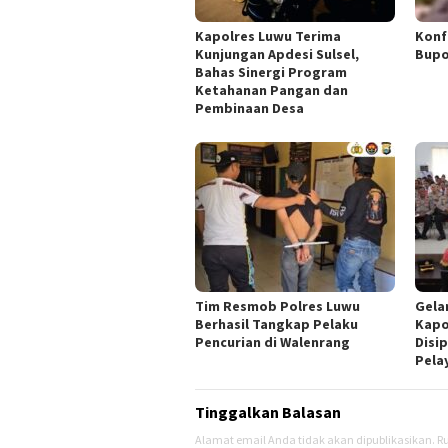
Konf
Kapolres Luwu Terima
Bupo
Kunjungan Apdesi Sulsel,
Bahas Sinergi Program
Ketahanan Pangan dan
Pembinaan Desa
Tim Resmob Polres Luwu
Gela
Berhasil Tangkap Pelaku
Kapo
Pencurian di Walenrang
Disi
Pela
Tinggalkan Balasan
Alamat email Anda tidak akan dipublikasikan.
Ru