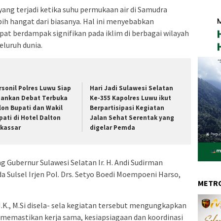
ng terjadi ketika suhu permukaan air di Samudra
bih hangat dari biasanya. Hal ini menyebabkan
pat berdampak signifikan pada iklim di berbagai wilayah
seluruh dunia.
rsonil Polres Luwu Siap
Hari Jadi Sulawesi Selatan
ankan Debat Terbuka
Ke-355 Kapolres Luwu ikut
lon Bupati dan Wakil
Berpartisipasi Kegiatan
pati di Hotel Dalton
Jalan Sehat Serentak yang
kassar
digelar Pemda
g Gubernur Sulawesi Selatan Ir. H. Andi Sudirman
a Sulsel Irjen Pol. Drs. Setyo Boedi Moempoeni Harso,
METRO
.I.K., M.Si disela- sela kegiatan tersebut mengungkapkan
k memastikan kerja sama, kesiapsiagaan dan koordinasi