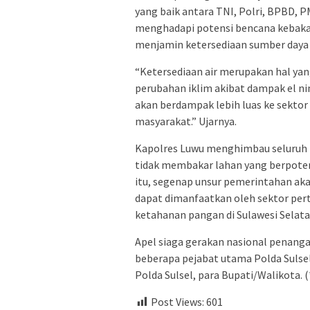
yang baik antara TNI, Polri, BPBD,
menghadapi potensi bencana kebakar
menjamin ketersediaan sumber daya 
“Ketersediaan air merupakan hal ya
perubahan iklim akibat dampak el nin
akan berdampak lebih luas ke sekto
masyarakat.” Ujarnya.
Kapolres Luwu menghimbau seluruh p
tidak membakar lahan yang berpote
itu, segenap unsur pemerintahan aka
dapat dimanfaatkan oleh sektor per
ketahanan pangan di Sulawesi Selata
Apel siaga gerakan nasional penangan
beberapa pejabat utama Polda Sulsel
Polda Sulsel, para Bupati/Walikota. (
Post Views:
601