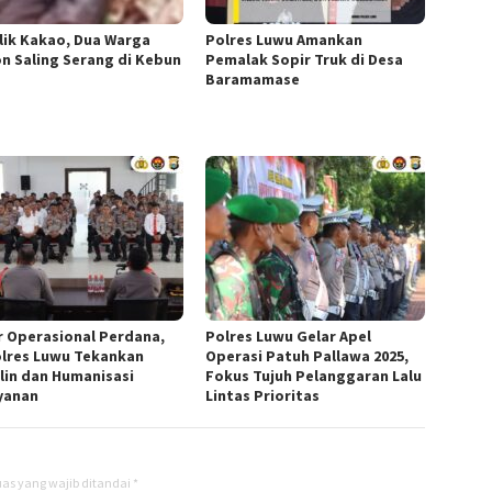
lik Kakao, Dua Warga
Polres Luwu Amankan
n Saling Serang di Kebun
Pemalak Sopir Truk di Desa
Baramamase
r Operasional Perdana,
Polres Luwu Gelar Apel
lres Luwu Tekankan
Operasi Patuh Pallawa 2025,
plin dan Humanisasi
Fokus Tujuh Pelanggaran Lalu
yanan
Lintas Prioritas
as yang wajib ditandai
*