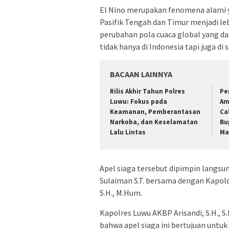
El Nino merupakan fenomena alami ya
Pasifik Tengah dan Timur menjadi le
perubahan pola cuaca global yang da
tidak hanya di Indonesia tapi juga di 
BACAAN LAINNYA
Rilis Akhir Tahun Polres
Pe
Luwu: Fokus pada
Am
Keamanan, Pemberantasan
Ca
Narkoba, dan Keselamatan
Bu
Lalu Lintas
Ma
Apel siaga tersebut dipimpin langsun
Sulaiman S.T. bersama dengan Kapold
S.H., M.Hum.
Kapolres Luwu AKBP Arisandi, S.H., S
bahwa apel siaga ini bertujuan untu