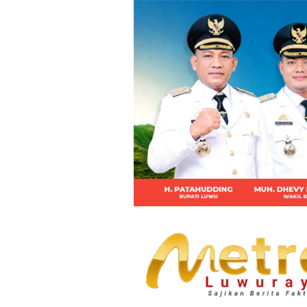
Loncat
ke
konten