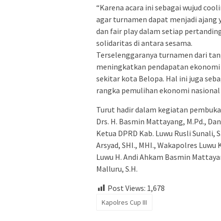
“Karena acara ini sebagai wujud cool
agar turnamen dapat menjadi ajang
dan fair play dalam setiap pertand
solidaritas di antara sesama.
Terselenggaranya turnamen dari tang
meningkatkan pendapatan ekonomi m
sekitar kota Belopa. Hal ini juga se
rangka pemulihan ekonomi nasional 
Turut hadir dalam kegiatan pembukaa
Drs. H. Basmin Mattayang, M.Pd., Dandi
Ketua DPRD Kab. Luwu Rusli Sunali, 
Arsyad, SHI., MHI., Wakapolres Luwu
Luwu H. Andi Ahkam Basmin Mattayang
Malluru, S.H.
Post Views:
1,678
Kapolres Cup III