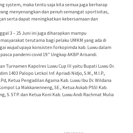
ing system, maka tentu saja kita semua juga berharap
 yang menyenangkan dan penuh semangat sportivitas,
ingan serta dapat meningkatkan kebersamaan dan
gal 3 – 25 Juni ini juga diharapkan mampu
asyarakat terutama bagi pelaku UMKM yang ada di
bagai wujud upaya konsisten forkopimda kab. Luwu dalam
pasca pandemi covid 19.” Ungkap AKBP Arisandi.
n Turnamen Kapolres Luwu Cup III yaitu Bupati Luwu Dr.
m 1403 Palopo Letkol Inf. Apriadi Nidjo, S.M., M.I.P.,
S.Pd, Ketua Pengadilan Agama Kab. Luwu Ibu Dr. Wildana
 Kompol La Makkanenneng, SE., Ketua Askab PSSI Kab.
, S. STP. dan Ketua Koni Kab. Luwu Andi Rachmat Mulia