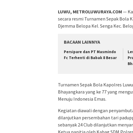
LUWU, METROLUWURAYA.COM
— Kap
secara resmi Turnamen Sepak Bola Ka
Djemma Belopa Kel. Senga Kec. Belop
BACAAN LAINNYA
Persipare dan PT Masmindo
Le
Fc Terhenti di Babak 8 Besar
Pr
Bh
Turnamen Sepak Bola Kapolres Luwu 
Bhayangkara yang ke 77 yang mengus
Menuju Indonesia Emas.
Kegiatan diawali dengan penyambut
dilanjutkan persembahan tari padupp
sebanyak 24 Club dilanjutkan menyan
Ketua panitia oleh Kabag SDM Polr