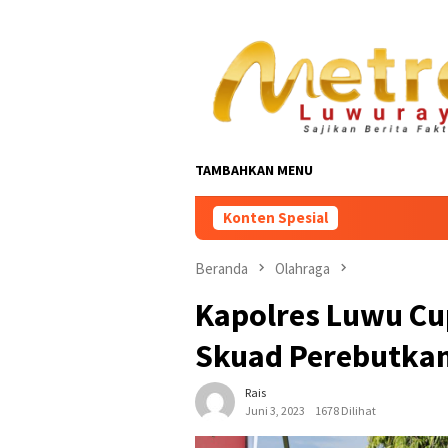
Loncat
ke
konten
TAMBAHKAN MENU
Konten Spesial
Beranda
Olahraga
Kapolres Luwu Cup
Skuad Perebutkan
Rais
Juni 3, 2023
1678 Dilihat