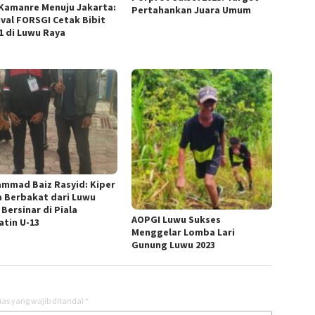
 Kamanre Menuju Jakarta:
Pertahankan Juara Umum
ival FORSGI Cetak Bibit
 1 di Luwu Raya
mmad Baiz Rasyid: Kiper
 Berbakat dari Luwu
Bersinar di Piala
AOPGI Luwu Sukses
atin U-13
Menggelar Lomba Lari
Gunung Luwu 2023
as yang wajib ditandai
*