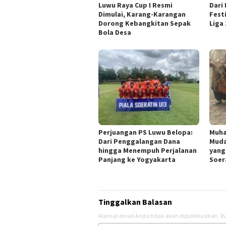
Luwu Raya Cup I Resmi
Dari
Dimulai, Karang-Karangan
Fest
Dorong Kebangkitan Sepak
Liga
Bola Desa
Perjuangan PS Luwu Belopa:
Muha
Dari Penggalangan Dana
Muda
hingga Menempuh Perjalanan
yang 
Panjang ke Yogyakarta
Soer
Tinggalkan Balasan
Alamat email Anda tidak akan dipublikasikan.
Ru