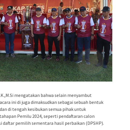
.I.K.,M.Si mengatakan bahwa selain menyambut
cara ini di juga dimaksudkan sebagai sebuah bentuk
dan di tengah kesibukan semua pihak untuk
ahapan Pemilu 2024, seperti pendaftaran calon
asi daftar pemilih sementara hasil perbaikan (DPSHP).