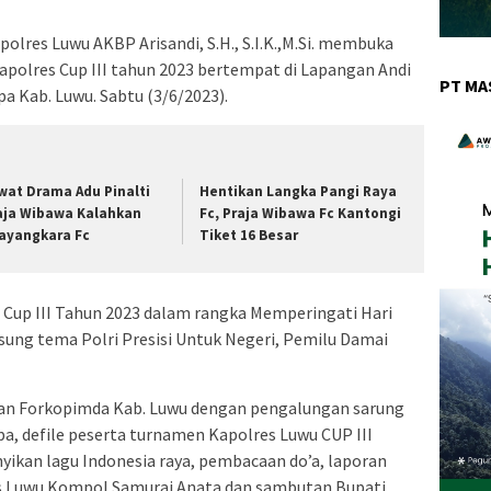
olres Luwu AKBP Arisandi, S.H., S.I.K.,M.Si. membuka
polres Cup III tahun 2023 bertempat di Lapangan Andi
PT MA
a Kab. Luwu. Sabtu (3/6/2023).
wat Drama Adu Pinalti
Hentikan Langka Pangi Raya
aja Wibawa Kalahkan
Fc, Praja Wibawa Fc Kantongi
ayangkara Fc
Tiket 16 Besar
Cup III Tahun 2023 dalam rangka Memperingati Hari
ung tema Polri Presisi Untuk Negeri, Pemilu Damai
an Forkopimda Kab. Luwu dengan pengalungan sarung
a, defile peserta turnamen Kapolres Luwu CUP III
yikan lagu Indonesia raya, pembacaan do’a, laporan
es Luwu Kompol Samurai Anata dan sambutan Bupati