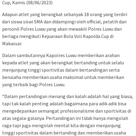
Cup, Kamis (08/06/2023)
Adapun atlet yang berangkat sebanyak 18 orang yang terdiri
dari siswa siswi SMA dan didampingi oleh official, pelatih dan
personil Polres Luwu yang akan mewakili Polres Luwu dan
berlaga mengikuti Kejuaraan Bola Voli Kapolda Cup di
Makassar.
Dalam sambutannya Kapolres Luwu memberikan arahan
kepada atlet yang akan berangkat bertanding untuk selalu
menjunjung tinggi sportivitas dalam bertandingan serta
berusaha memberikan usaha maksimal untuk memberikan
yang terbaik bagi Polres Luwu.
“Dalam pertandingan menang dan kalah adalah hal yang biasa,
tapi tak kalah penting adalah bagaimana para adik adik bisa
mengedepankan semangat profesionalisme dan sportivitas di
atas segala-galanya. Pertandingan ini tidak hanya mengolah
raga tapi juga mengolah mental kita dengan menjunjung
tinggi sportivitas dalam bertanding dan memberikan usaha