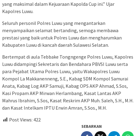
yang maksimal dalam Kejuaraan Kapolda Cup ini.” Ujar
Kapolres Luwu.
Seluruh personil Polres Luwu yang mengantarkan
menyampaikan selamat bertanding, semoga membawa
prestasi yang baik untuk Polres Luwu dan mengharumkan
Kabupaten Luwu di kancah daerah Sulawesi Selatan.
Bertempat di aula Tebbake Tongngenge Polres Luwu, Kapolres
Luwu didampingi Sekretaris dan Bendahara PBVSI Luwu serta
para Pejabat Utama Polres Luwu, yaitu Wakapolres Luwu
Kompol La Makkanenneng, S.E., Kabag SDM Kompol Samurai
Anata, Kabag Log AKP Samuji, Kabag OPS AKP Ahmad, S.Sos,
Kasi Propam AKP Mirwan Herlambang, Kasat Lantas AKP
Mahrus Ibrahim, S.Sos, Kasat Reskrim AKP Muh. Saleh, S.H., M.H.
dan Kasat Intelkam IPTU Erwin Amran, S.Sos., M.H.
Post Views:
422
SEBARKAN