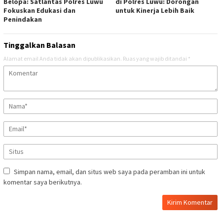
Belopa: Satlantas Polres Luwu
di Polres Luwu: Dorongan
Fokuskan Edukasi dan
untuk Kinerja Lebih Baik
Penindakan
Tinggalkan Balasan
Alamat email Anda tidak akan dipublikasikan.
Ruas yang wajib ditandai
*
Simpan nama, email, dan situs web saya pada peramban ini untuk
komentar saya berikutnya.