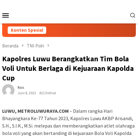
Loncat
ke
Menu
konten
Mobile
Konten Spesial
Beranda
TNI-Polri
Kapolres Luwu Berangkatkan Tim Bola
Voli Untuk Berlaga di Kejuaraan Kapolda
Cup
Rais
Juni 8, 2023
422 Dilihat
LUWU, METROLUWURAYA.COM
– Dalam rangka Hari
Bhayangkara Ke-77 Tahun 2023, Kapolres Luwu AKBP Arisandi,
S.H., S.I.K., M.Si. melepas dan memberangkatkan atlet olahraga
bola voli yang akan bertanding di kejuaraan Bola Voli Kapolda