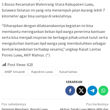
1 Bosso Kecamatan Walenrang Utara Kabupaten Luwu,
Sulawesi Selatan ini yang rela menempuh jalan kurang lebih 7
kilometer agar bisa sampai di sekolahnya.
“Diharapkan dengan dilaksanakannya kegiatan ini bisa
membantu meringankan beban kpd warga penerima bantuan
serta bisa menjadi inspirasi ke berbagai pihak untuk turut serta
mengulurkan bantuan kpd warga yang membutuhkan sebagai
bentuk kepedulian terhadap sesama,” ungkap Kasat Lantas
Polres Luwu, AKP Mahrus. (*)
Post Views:
620
AKBP Arisandi
Kapolres Luwu
Kasat lantas
SEBARKAN
Navigasi
Pos sebelumnya
Pos berikutnya
Dipimpin Mendagri, Bupati Luwu
Aktivis Tanah Luwu Minta APH dan