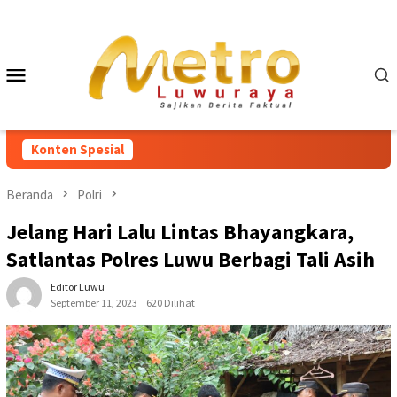
Loncat
ke
konten
Menu
Mobile
Konten Spesial
Beranda
Polri
Jelang Hari Lalu Lintas Bhayangkara,
Satlantas Polres Luwu Berbagi Tali Asih
Editor Luwu
September 11, 2023
620 Dilihat