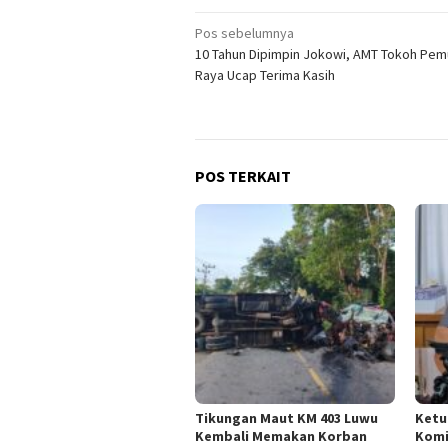
Navigasi
Pos sebelumnya
10 Tahun Dipimpin Jokowi, AMT Tokoh Pe
pos
Raya Ucap Terima Kasih
POS TERKAIT
Tikungan Maut KM 403 Luwu
Ketu
Kembali Memakan Korban
Komi