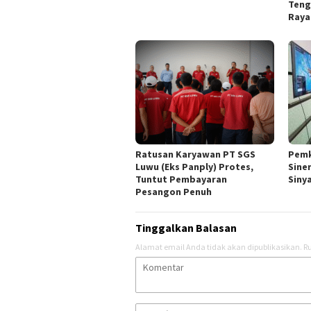
Teng
Raya
Pemk
Ratusan Karyawan PT SGS
Sine
Luwu (Eks Panply) Protes,
Siny
Tuntut Pembayaran
Pesangon Penuh
Tinggalkan Balasan
Alamat email Anda tidak akan dipublikasikan.
Ru