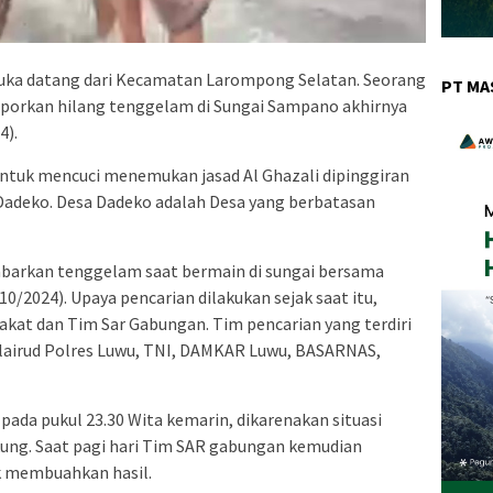
uka datang dari Kecamatan Larompong Selatan. Seorang
PT MA
laporkan hilang tenggelam di Sungai Sampano akhirnya
4).
untuk mencuci menemukan jasad Al Ghazali dipinggiran
adeko. Desa Dadeko adalah Desa yang berbatasan
ikabarkan tenggelam saat bermain di sungai bersama
/2024). Upaya pencarian dilakukan sejak saat itu,
kat dan Tim Sar Gabungan. Tim pencarian yang terdiri
olairud Polres Luwu, TNI, DAMKAR Luwu, BASARNAS,
pada pukul 23.30 Wita kemarin, dikarenakan situasi
ung. Saat pagi hari Tim SAR gabungan kemudian
ak membuahkan hasil.