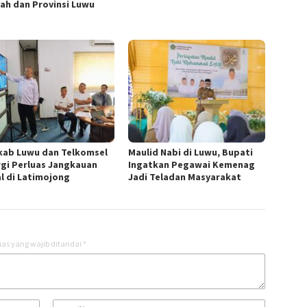
ah dan Provinsi Luwu
ab Luwu dan Telkomsel
Maulid Nabi di Luwu, Bupati
rgi Perluas Jangkauan
Ingatkan Pegawai Kemenag
al di Latimojong
Jadi Teladan Masyarakat
as yang wajib ditandai
*