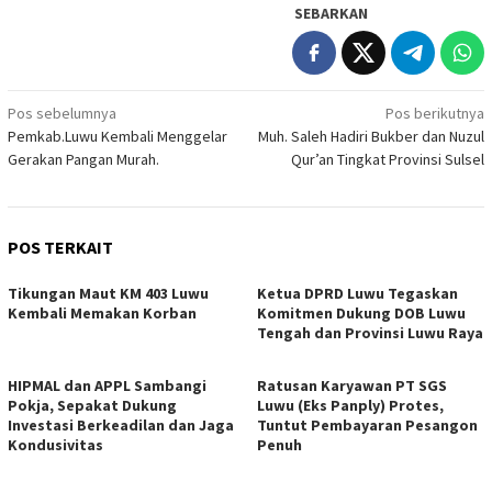
SEBARKAN
Navigasi
Pos sebelumnya
Pos berikutnya
Pemkab.Luwu Kembali Menggelar
Muh. Saleh Hadiri Bukber dan Nuzul
pos
Gerakan Pangan Murah.
Qur’an Tingkat Provinsi Sulsel
POS TERKAIT
Tikungan Maut KM 403 Luwu
Ketua DPRD Luwu Tegaskan
Kembali Memakan Korban
Komitmen Dukung DOB Luwu
Tengah dan Provinsi Luwu Raya
HIPMAL dan APPL Sambangi
Ratusan Karyawan PT SGS
Pokja, Sepakat Dukung
Luwu (Eks Panply) Protes,
Investasi Berkeadilan dan Jaga
Tuntut Pembayaran Pesangon
Kondusivitas
Penuh