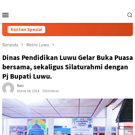
Loncat
ke
Menu
konten
Mobile
Konten Spesial
Beranda
Metro Luwu
Dinas Pendidikan Luwu Gelar Buka Puasa
bersama, sekaligus Silaturahmi dengan
Pj Bupati Luwu.
Rais
Maret 28, 2024
350 Dilihat