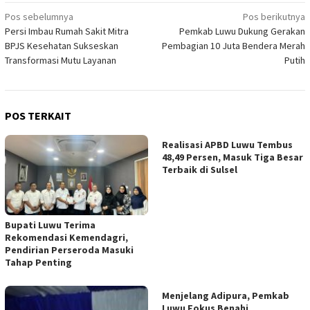
Navigasi
Pos sebelumnya
Pos berikutnya
Persi Imbau Rumah Sakit Mitra
Pemkab Luwu Dukung Gerakan
pos
BPJS Kesehatan Sukseskan
Pembagian 10 Juta Bendera Merah
Transformasi Mutu Layanan
Putih
POS TERKAIT
Realisasi APBD Luwu Tembus
48,49 Persen, Masuk Tiga Besar
Terbaik di Sulsel
Bupati Luwu Terima
Rekomendasi Kemendagri,
Pendirian Perseroda Masuki
Tahap Penting
Menjelang Adipura, Pemkab
Luwu Fokus Benahi